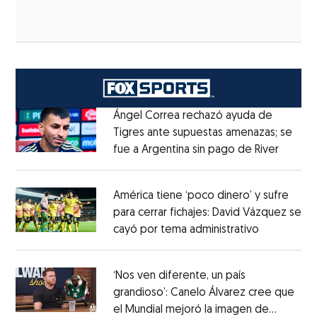
Ángel Correa rechazó ayuda de
Tigres ante supuestas amenazas; se
fue a Argentina sin pago de River
Opens 
Opens in new window
América tiene ‘poco dinero’ y sufre
para cerrar fichajes: David Vázquez se
cayó por tema administrativo
Opens in 
Opens in new window
‘Nos ven diferente, un país
grandioso’: Canelo Álvarez cree que
el Mundial mejoró la imagen de