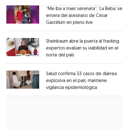
Opens in new window
México
Opens in new window
“Me iba a traer serenata”: ‘La Beba’ se
entera del asesinato de César
Gastélum en pleno live
Opens in new wi
Opens in new window
Sheinbaum abre la puerta al fracking;
expertos evalúan su viabilidad en el
norte del país
Opens in new window
Opens in new window
Salud confirma 33 casos de diarrea
explosiva en el país; mantiene
vigilancia epidemiológica
Opens in new 
Opens in new window