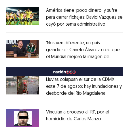
América tiene ‘poco dinero’ y sufre
para cerrar fichajes: David Vázquez se
cayó por tema administrativo
Opens in 
Opens in new window
‘Nos ven diferente, un país
grandioso’: Canelo Álvarez cree que
el Mundial mejoró la imagen de
Opens in new window
México
Opens in new window
Lluvias colapsan el sur de la CDMX
este 7 de agosto: hay inundaciones y
desborde del Río Magdalena
Opens in 
Opens in new window
Vinculan a proceso al ’R1′, por el
homicidio de Carlos Manzo
Opens in ne