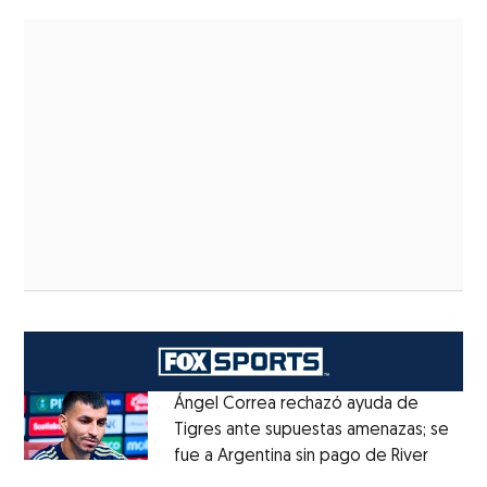
Ángel Correa rechazó ayuda de
Tigres ante supuestas amenazas; se
fue a Argentina sin pago de River
Opens 
Opens in new window