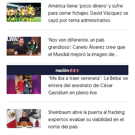
América tiene ‘poco dinero’ y sufre
para cerrar fichajes: David Vázquez se
cayó por tema administrativo
Opens in 
Opens in new window
‘Nos ven diferente, un país
grandioso’: Canelo Álvarez cree que
el Mundial mejoró la imagen de
Opens in new window
México
Opens in new window
“Me iba a traer serenata”: ‘La Beba’ se
entera del asesinato de César
Gastélum en pleno live
Opens in new wi
Opens in new window
Sheinbaum abre la puerta al fracking;
expertos evalúan su viabilidad en el
norte del país
Opens in new window
Opens in new window