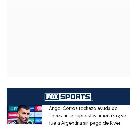
Ángel Correa rechazó ayuda de
Tigres ante supuestas amenazas; se
fue a Argentina sin pago de River
Opens 
Opens in new window