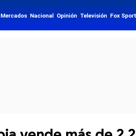
Mercados
Nacional
Opinión
Televisión
Fox Spor
cial-whatsapp
a vende más de 2.2 