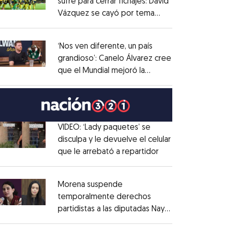
sufre para cerrar fichajes: David
Vázquez se cayó por tema
Opens in new window
administrativo
Opens in new window
‘Nos ven diferente, un país
grandioso’: Canelo Álvarez cree
que el Mundial mejoró la
Opens in new window
imagen de México
Opens in new window
VIDEO: ‘Lady paquetes’ se
disculpa y le devuelve el celular
que le arrebató a repartidor
Opens in new win
Opens in new window
Morena suspende
temporalmente derechos
partidistas a las diputadas Nay
Opens in new window
Salvatori y Grace Palomares
Opens in new win