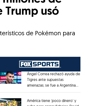
ue Trump usó
cterísticos de Pokémon para
Ángel Correa rechazó ayuda de
Tigres ante supuestas
amenazas; se fue a Argentina
Opens in new window
sin pago de River
Opens in new window
América tiene ‘poco dinero’ y