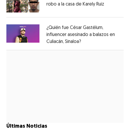
robo a la casa de Karely Ruiz
Opens in n
Opens in new window
¿Quién fue César Gastélum,
influencer asesinado a balazos en
Culiacán, Sinaloa?
Opens in new window
Opens in new window
Últimas Noticias