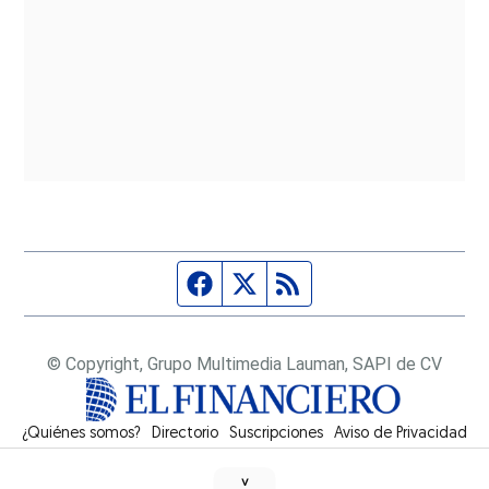
Página de Facebook
Fuente Twitter
Fuente RSS
© Copyright, Grupo Multimedia Lauman, SAPI de CV
¿Quiénes somos?
Directorio
Suscripciones
Opens in new window
Aviso de Privacidad
˅