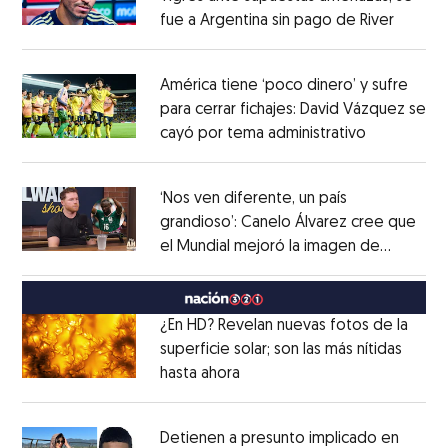
fue a Argentina sin pago de River
Opens 
Opens in new window
América tiene ‘poco dinero’ y sufre
para cerrar fichajes: David Vázquez se
cayó por tema administrativo
Opens in 
Opens in new window
‘Nos ven diferente, un país
grandioso’: Canelo Álvarez cree que
el Mundial mejoró la imagen de
Opens in new window
México
Opens in new window
¿En HD? Revelan nuevas fotos de la
superficie solar; son las más nítidas
hasta ahora
Opens in new window
Opens in new window
Detienen a presunto implicado en