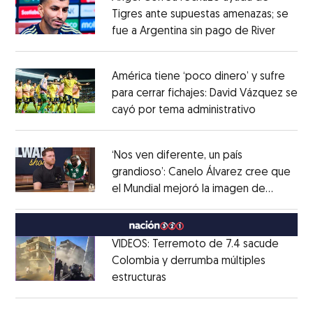
Tigres ante supuestas amenazas; se
fue a Argentina sin pago de River
Opens 
Opens in new window
América tiene ‘poco dinero’ y sufre
para cerrar fichajes: David Vázquez se
cayó por tema administrativo
Opens in 
Opens in new window
‘Nos ven diferente, un país
grandioso’: Canelo Álvarez cree que
el Mundial mejoró la imagen de
Opens in new window
México
Opens in new window
VIDEOS: Terremoto de 7.4 sacude
Colombia y derrumba múltiples
estructuras
Opens in new window
Opens in new window