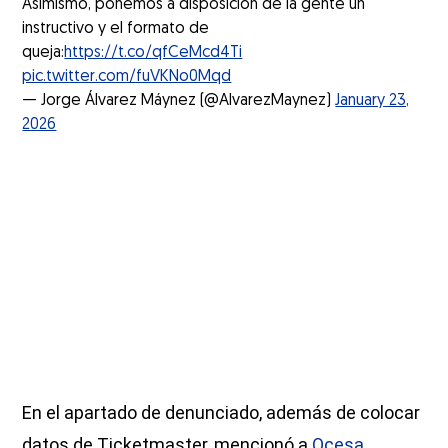
Asimismo, ponemos a disposición de la gente un
instructivo y el formato de
queja:
https://t.co/qfCeMcd4Ti
pic.twitter.com/fuVKNo0Mqd
— Jorge Álvarez Máynez (@AlvarezMaynez)
January 23,
2026
En el apartado de denunciado, además de colocar
datos de Ticketmaster, mencionó a
Ocesa,