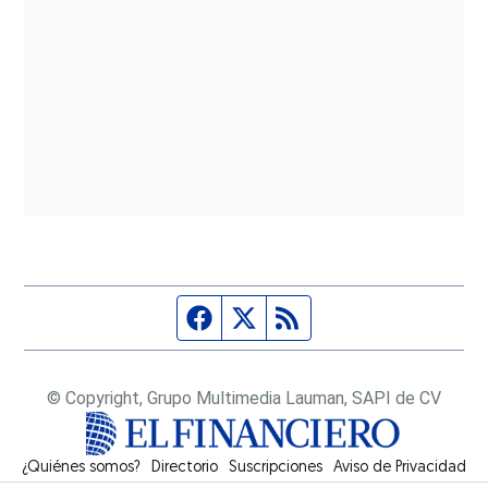
Página de Facebook
Fuente Twitter
Fuente RSS
© Copyright, Grupo Multimedia Lauman, SAPI de CV
¿Quiénes somos?
Directorio
Suscripciones
Opens in new window
Aviso de Privacidad