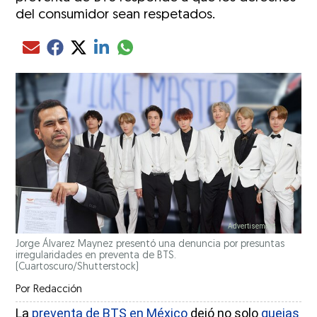
del consumidor sean respetados.
Compartir el artículo actual mediante glo
Compartir el artículo actual mediante Email
Compartir el artículo actual mediante Facebook
Compartir el artículo actual mediante Twitter
Compartir el artículo actual mediante LinkedIn
Jorge Álvarez Maynez presentó una denuncia por presuntas
irregularidades en preventa de BTS.
(Cuartoscuro/Shutterstock)
Por
Redacción
La
preventa de BTS en México
dejó no solo
quejas