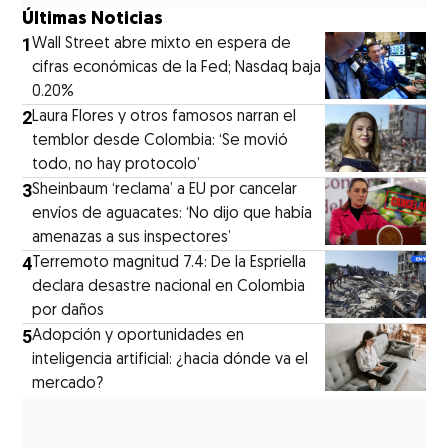
Últimas Noticias
1
Wall Street abre mixto en espera de
cifras económicas de la Fed; Nasdaq baja
0.20%
2
Laura Flores y otros famosos narran el
temblor desde Colombia: ‘Se movió
todo, no hay protocolo’
3
Sheinbaum ‘reclama’ a EU por cancelar
envíos de aguacates: ‘No dijo que había
amenazas a sus inspectores’
4
Terremoto magnitud 7.4: De la Espriella
declara desastre nacional en Colombia
por daños
5
Adopción y oportunidades en
inteligencia artificial: ¿hacia dónde va el
mercado?