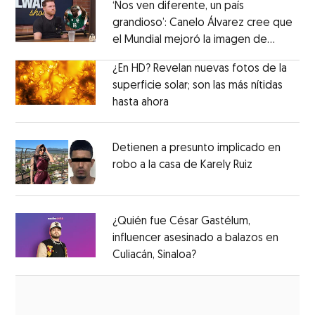
‘Nos ven diferente, un país
grandioso’: Canelo Álvarez cree que
el Mundial mejoró la imagen de
Opens in new window
México
Opens in new window
¿En HD? Revelan nuevas fotos de la
superficie solar; son las más nítidas
hasta ahora
Opens in new window
Opens in new window
Detienen a presunto implicado en
robo a la casa de Karely Ruiz
Opens in n
Opens in new window
¿Quién fue César Gastélum,
influencer asesinado a balazos en
Culiacán, Sinaloa?
Opens in new window
Opens in new window