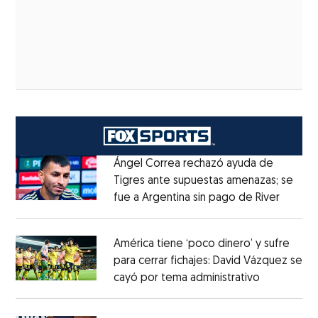
Ángel Correa rechazó ayuda de
Tigres ante supuestas amenazas; se
fue a Argentina sin pago de River
Opens 
Opens in new window
América tiene ‘poco dinero’ y sufre
para cerrar fichajes: David Vázquez se
cayó por tema administrativo
Opens in 
Opens in new window