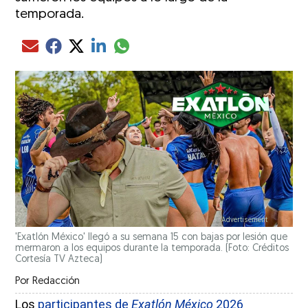
temporada.
Compartir el artículo actual mediante glo
Compartir el artículo actual mediante Email
Compartir el artículo actual mediante Facebook
Compartir el artículo actual mediante Twitter
Compartir el artículo actual mediante LinkedIn
'Exatlón México' llegó a su semana 15 con bajas por lesión que
mermaron a los equipos durante la temporada. (Foto: Créditos
Cortesía TV Azteca)
Por
Redacción
Los
participantes de
Exatlón México
2026