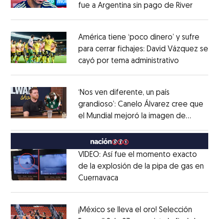
fue a Argentina sin pago de River
Opens 
Opens in new window
América tiene ‘poco dinero’ y sufre
para cerrar fichajes: David Vázquez se
cayó por tema administrativo
Opens in 
Opens in new window
‘Nos ven diferente, un país
grandioso’: Canelo Álvarez cree que
el Mundial mejoró la imagen de
Opens in new window
México
Opens in new window
VIDEO: Así fue el momento exacto
de la explosión de la pipa de gas en
Cuernavaca
Opens in new window
Opens in new window
¡México se lleva el oro! Selección