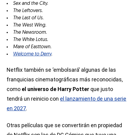
Sex and the City.
The Leftovers.
The Last of Us.
The West Wing.
The Newsroom.
The White Lotus.
Mare of Easttown.
Welcome to Derry
.
Netflix también se ‘embolsará’ algunas de las
franquicias cinematográficas más reconocidas,
como
el universo de Harry Potter
que justo
tendrá un reinicio con
el lanzamiento de una serie
en 2027
.
Otras películas que se convertirán en propiedad
de Netflix son las de DC Cómics que tuvo una