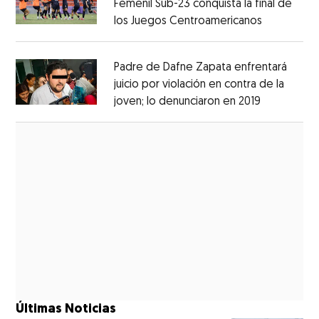
Femenil Sub-23 conquista la final de
los Juegos Centroamericanos
Opens in 
Opens in new window
Padre de Dafne Zapata enfrentará
juicio por violación en contra de la
joven; lo denunciaron en 2019
Opens in 
Opens in new window
Últimas Noticias