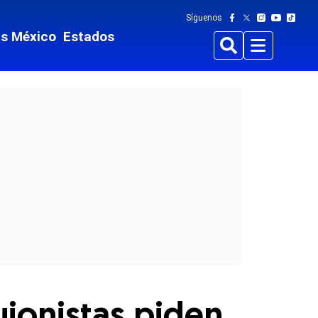
Síguenos
ts México
Estados
Buscar
Menu
uionistas piden