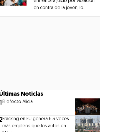
enfrentará juicio por violación
en contra de la joven; lo
Opens in new window
denunciaron en 2019
Opens in new window
Últimas Noticias
1
El efecto Alicia
2
Fracking en EU genera 6.3 veces
más empleos que los autos en