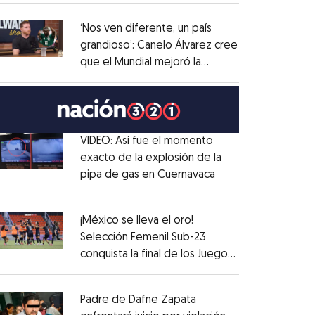
administrativo
Opens in new window
‘Nos ven diferente, un país
grandioso’: Canelo Álvarez cree
que el Mundial mejoró la
Opens in new window
imagen de México
Opens in new window
VIDEO: Así fue el momento
exacto de la explosión de la
pipa de gas en Cuernavaca
Opens in new win
Opens in new window
¡México se lleva el oro!
Selección Femenil Sub-23
conquista la final de los Juegos
Opens in new window
Centroamericanos
Opens in new window
Padre de Dafne Zapata