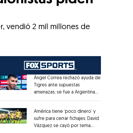
, vendió 2 mil millones de
Ángel Correa rechazó ayuda de
Tigres ante supuestas
amenazas; se fue a Argentina
Opens in new window
sin pago de River
Opens in new window
América tiene ‘poco dinero’ y
sufre para cerrar fichajes: David
Vázquez se cayó por tema
Opens in new window