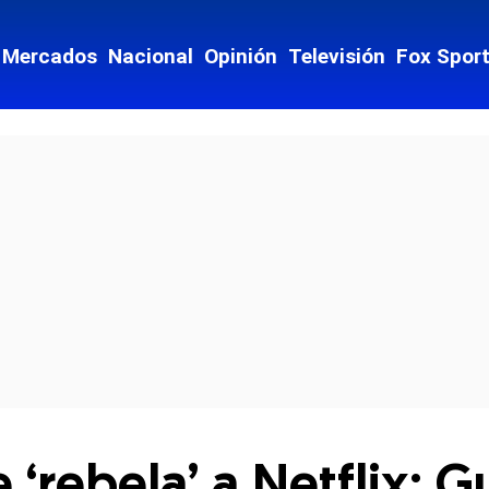
Mercados
Nacional
Opinión
Televisión
Fox Spor
cial-whatsapp
‘rebela’ a Netflix: G