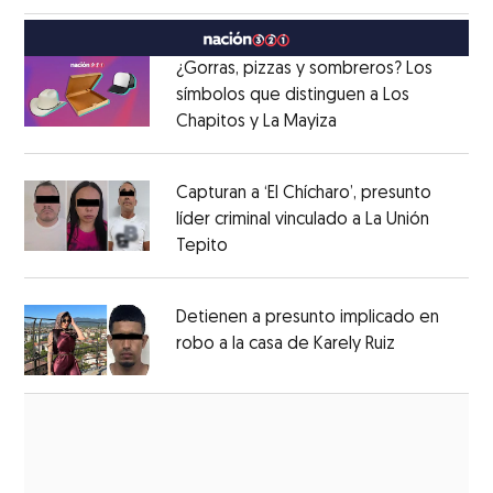
México
Opens in new window
¿Gorras, pizzas y sombreros? Los
símbolos que distinguen a Los
Chapitos y La Mayiza
Opens in new wind
Opens in new window
Capturan a ‘El Chícharo’, presunto
líder criminal vinculado a La Unión
Tepito
Opens in new window
Opens in new window
Detienen a presunto implicado en
robo a la casa de Karely Ruiz
Opens in n
Opens in new window