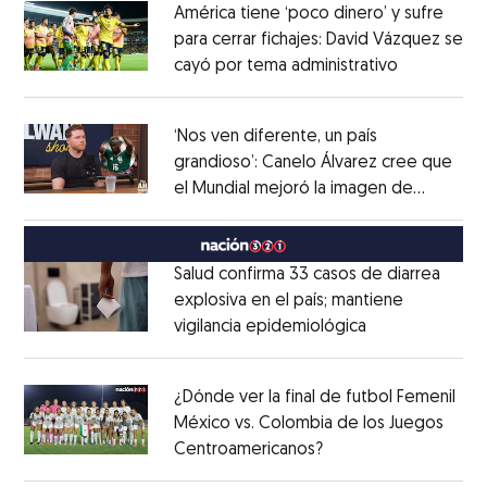
América tiene ‘poco dinero’ y sufre
para cerrar fichajes: David Vázquez se
cayó por tema administrativo
Opens in 
Opens in new window
‘Nos ven diferente, un país
grandioso’: Canelo Álvarez cree que
el Mundial mejoró la imagen de
Opens in new window
México
Opens in new window
Salud confirma 33 casos de diarrea
explosiva en el país; mantiene
vigilancia epidemiológica
Opens in new 
Opens in new window
¿Dónde ver la final de futbol Femenil
México vs. Colombia de los Juegos
Centroamericanos?
Opens in new windo
Opens in new window