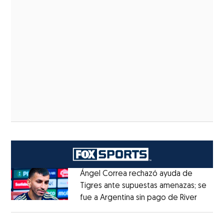
Ángel Correa rechazó ayuda de
Tigres ante supuestas amenazas; se
fue a Argentina sin pago de River
Opens 
Opens in new window