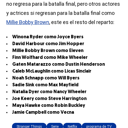
no regresa para la batalla final, pero otros actores
y actrices si regresan para la batalla final como
Millie Bobby Brown
, este es el resto del reparto:
Winona Ryder como Joyce Byers
David Harbour como Jim Hopper
Millie Bobby Brown como Eleven
Finn Wolfhard como Mike Wheeler
Gaten Matarazzo como Dustin Henderson
Caleb McLaughlin como Licas Sinclair
Noah Schnapp como Will Byers
Sadie Sink como Max Mayfield
Natalia Dyer como Nancy Wheeler
Joe Keery como Steve Harrington
Maya Hawke como Robin Buckley
Jamie Campbell como Vecna
Stranger Things
Serie
Netflix
programa de TV