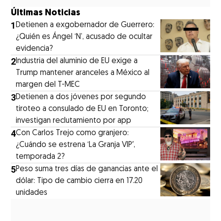
Últimas Noticias
1
Detienen a exgobernador de Guerrero:
¿Quién es Ángel ‘N’, acusado de ocultar
evidencia?
2
Industria del aluminio de EU exige a
Trump mantener aranceles a México al
margen del T-MEC
3
Detienen a dos jóvenes por segundo
tiroteo a consulado de EU en Toronto;
investigan reclutamiento por app
4
Con Carlos Trejo como granjero:
¿Cuándo se estrena ‘La Granja VIP′,
temporada 2?
5
Peso suma tres días de ganancias ante el
dólar: Tipo de cambio cierra en 17.20
unidades