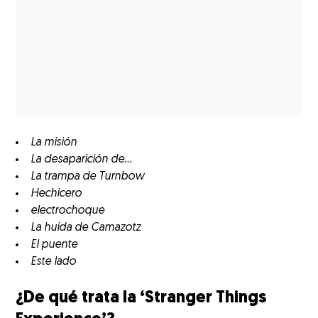
La misión
La desaparición de...
La trampa de Turnbow
Hechicero
electrochoque
La huida de Camazotz
El puente
Este lado
¿De qué trata la ‘Stranger Things