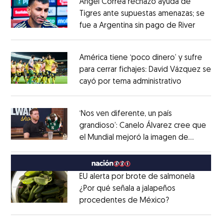
Ángel Correa rechazó ayuda de
Tigres ante supuestas amenazas; se
fue a Argentina sin pago de River
Opens 
Opens in new window
América tiene ‘poco dinero’ y sufre
para cerrar fichajes: David Vázquez se
cayó por tema administrativo
Opens in 
Opens in new window
‘Nos ven diferente, un país
grandioso’: Canelo Álvarez cree que
el Mundial mejoró la imagen de
Opens in new window
México
Opens in new window
EU alerta por brote de salmonela
¿Por qué señala a jalapeños
procedentes de México?
Opens in new
Opens in new window