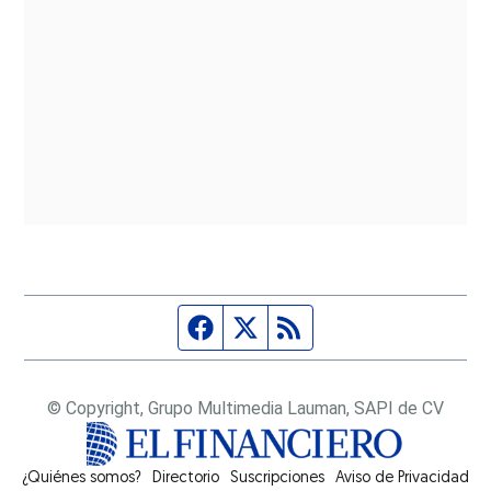
Página de Facebook
Fuente Twitter
Fuente RSS
© Copyright, Grupo Multimedia Lauman, SAPI de CV
¿Quiénes somos?
Directorio
Suscripciones
Opens in new window
Aviso de Privacidad