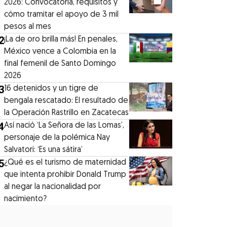
2026: Convocatoria, requisitos y
cómo tramitar el apoyo de 3 mil
pesos al mes
2
¡La de oro brilla más! En penales,
México vence a Colombia en la
final femenil de Santo Domingo
2026
3
16 detenidos y un tigre de
bengala rescatado: El resultado de
la Operación Rastrillo en Zacatecas
4
⁠Así nació ‘La Señora de las Lomas’,
personaje de la polémica Nay
Salvatori: ‘Es una sátira’
5
¿Qué es el turismo de maternidad
que intenta prohibir Donald Trump
al negar la nacionalidad por
nacimiento?