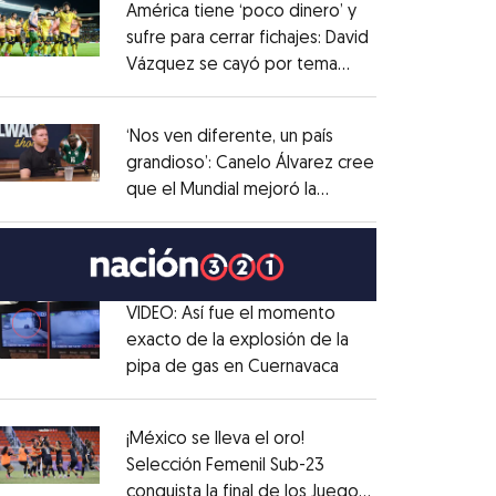
América tiene ‘poco dinero’ y
sufre para cerrar fichajes: David
Vázquez se cayó por tema
Opens in new window
administrativo
Opens in new window
‘Nos ven diferente, un país
grandioso’: Canelo Álvarez cree
que el Mundial mejoró la
Opens in new window
imagen de México
Opens in new window
VIDEO: Así fue el momento
exacto de la explosión de la
pipa de gas en Cuernavaca
Opens in new win
Opens in new window
¡México se lleva el oro!
Selección Femenil Sub-23
conquista la final de los Juegos