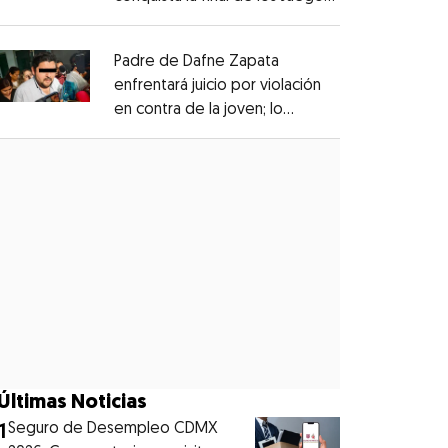
Opens in new window
Centroamericanos
Opens in new window
Padre de Dafne Zapata
enfrentará juicio por violación
en contra de la joven; lo
Opens in new window
denunciaron en 2019
Opens in new window
Últimas Noticias
1
Seguro de Desempleo CDMX