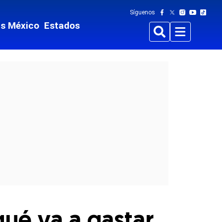
Síguenos
ts México
Estados
Buscar
Menu
qué va a gastar