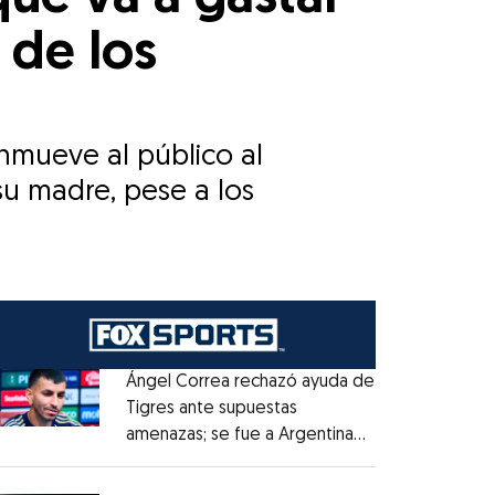
 de los
nmueve al público al
su madre, pese a los
Ángel Correa rechazó ayuda de
Tigres ante supuestas
amenazas; se fue a Argentina
Opens in new window
sin pago de River
Opens in new window