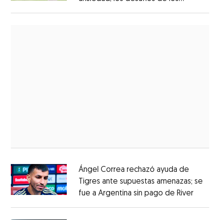
aspirantes
Ángel Correa rechazó ayuda de
Tigres ante supuestas amenazas; se
fue a Argentina sin pago de River
Opens 
Opens in new window