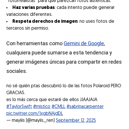
“fotorrealistas” para que parezcan fotos auténticas.
Haz varias pruebas
: cada intento puede generar
variaciones diferentes.
Respeta derechos de imagen
: no uses fotos de
terceros sin permiso.
Con herramientas como
Gemini de Google
,
cualquiera puede sumarse a esta tendencia y
generar imágenes únicas para compartir en redes
sociales.
no sé quién ptas descubrió lo de las fotos Polaroid PERO
GRACIAS.
es lo más cerca que estaré de ellos JJAAJAJA
#TaylorSwift
#mistico
#CMLL
#sabrinacarpenter
pic.twitter.com/1xgbNAjdDL
— mayiiis (@mayiis_ren)
September 12, 2025