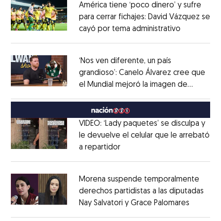
América tiene ‘poco dinero’ y sufre
para cerrar fichajes: David Vázquez se
cayó por tema administrativo
Opens in 
Opens in new window
‘Nos ven diferente, un país
grandioso’: Canelo Álvarez cree que
el Mundial mejoró la imagen de
Opens in new window
México
Opens in new window
VIDEO: ‘Lady paquetes’ se disculpa y
le devuelve el celular que le arrebató
a repartidor
Opens in new window
Opens in new window
Morena suspende temporalmente
derechos partidistas a las diputadas
Nay Salvatori y Grace Palomares
Opens i
Opens in new window