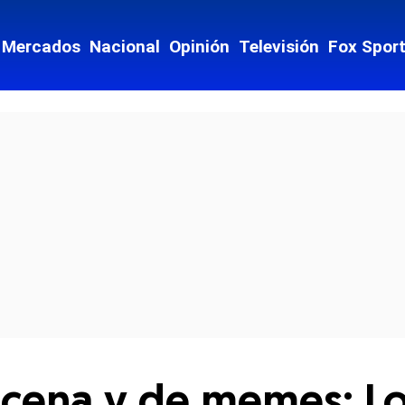
Mercados
Nacional
Opinión
Televisión
Fox Spor
cial-whatsapp
ncena y de memes: Lo