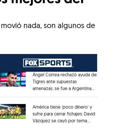
se movió nada, son algunos de
Ángel Correa rechazó ayuda de
Tigres ante supuestas
amenazas; se fue a Argentina
Opens in new window
sin pago de River
Opens in new window
América tiene ‘poco dinero’ y
sufre para cerrar fichajes: David
Vázquez se cayó por tema
Opens in new window