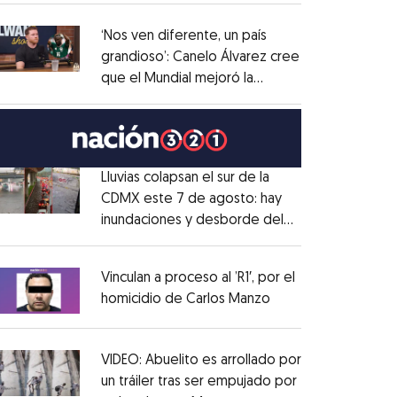
administrativo
Opens in new window
‘Nos ven diferente, un país
grandioso’: Canelo Álvarez cree
que el Mundial mejoró la
Opens in new window
imagen de México
Opens in new window
Lluvias colapsan el sur de la
CDMX este 7 de agosto: hay
inundaciones y desborde del
Opens in new window
Río Magdalena
Opens in new window
Vinculan a proceso al ’R1′, por el
homicidio de Carlos Manzo
Opens in new wind
Opens in new window
VIDEO: Abuelito es arrollado por
un tráiler tras ser empujado por