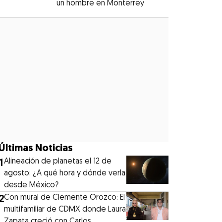
un hombre en Monterrey
Opens in new windo
Opens in new window
Últimas Noticias
1
Alineación de planetas el 12 de
agosto: ¿A qué hora y dónde verla
desde México?
2
Con mural de Clemente Orozco: El
multifamiliar de CDMX donde Laura
Zapata creció con Carlos