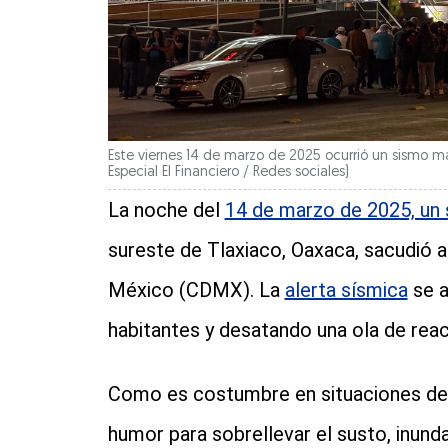
Este viernes 14 de marzo de 2025 ocurrió un sismo ma
Especial El Financiero / Redes sociales)
La noche del
14 de marzo de 2025, un
sureste de Tlaxiaco, Oaxaca, sacudió a
México (CDMX). La
alerta sísmica
se a
habitantes y desatando una ola de rea
Como es costumbre en situaciones de es
humor para sobrellevar el susto, inund