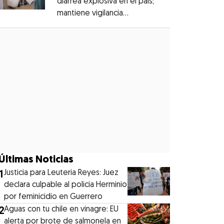
diarrea explosiva en el país;
mantiene vigilancia
Opens in new window
epidemiológica
Opens in new window
Últimas Noticias
1
Justicia para Leuteria Reyes: Juez
declara culpable al policia Herminio
por feminicidio en Guerrero
2
Aguas con tu chile en vinagre: EU
alerta por brote de salmonela en