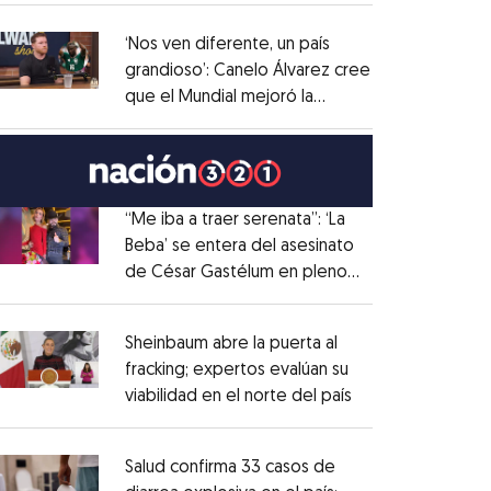
administrativo
Opens in new window
‘Nos ven diferente, un país
grandioso’: Canelo Álvarez cree
que el Mundial mejoró la
Opens in new window
imagen de México
Opens in new window
“Me iba a traer serenata”: ‘La
Beba’ se entera del asesinato
de César Gastélum en pleno
Opens in new window
live
Opens in new window
Sheinbaum abre la puerta al
fracking; expertos evalúan su
viabilidad en el norte del país
Opens in new wi
Opens in new window
Salud confirma 33 casos de