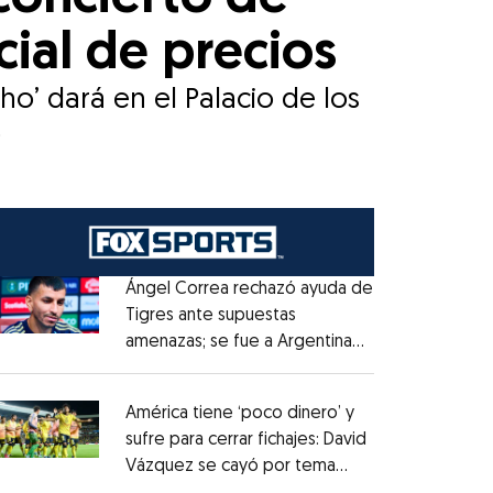
cial de precios
ho’ dará en el Palacio de los
o
Ángel Correa rechazó ayuda de
Tigres ante supuestas
amenazas; se fue a Argentina
Opens in new window
sin pago de River
Opens in new window
América tiene ‘poco dinero’ y
sufre para cerrar fichajes: David
Vázquez se cayó por tema
Opens in new window