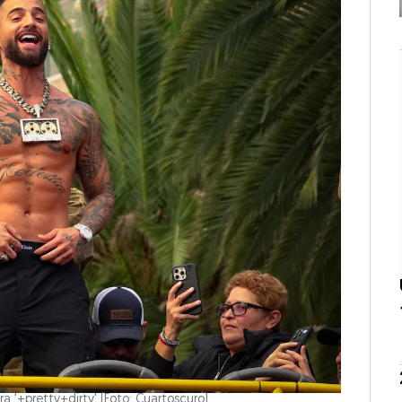
a '+pretty+dirty' (Foto: Cuartoscuro)