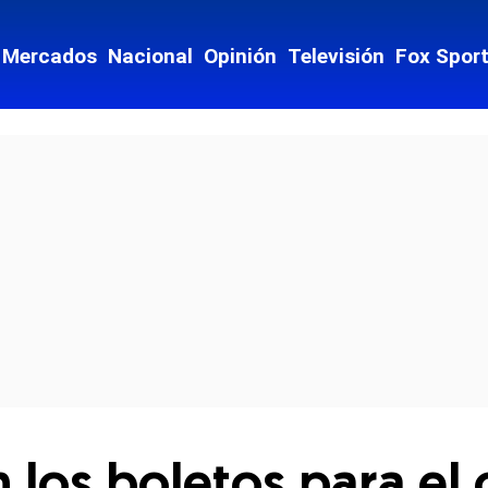
Mercados
Nacional
Opinión
Televisión
Fox Spor
cial-whatsapp
 los boletos para el 