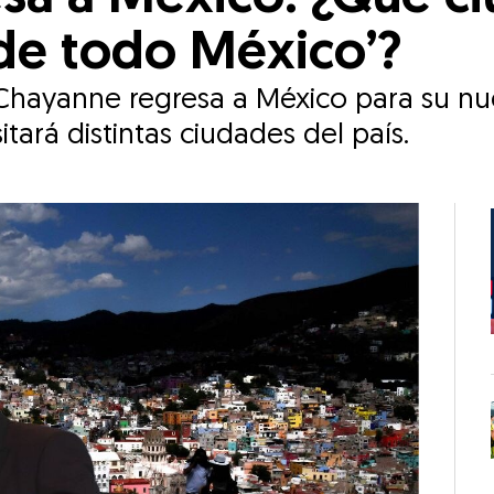
á de todo México’?
para su nueva gira ‘Bailemos otra vez’.
itará distintas ciudades del país.