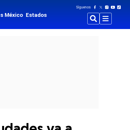
Síguenos
ts México
Estados
Buscar
Menu
udades va a