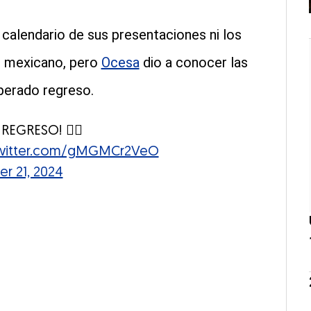
calendario de sus presentaciones ni los
io mexicano, pero
Ocesa
dio a conocer las
perado regreso.
EGRESO! ❤️‍🔥
twitter.com/gMGMCr2VeO
r 21, 2024