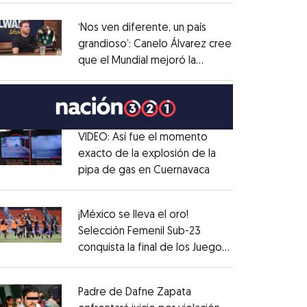
administrativo
Opens in new window
‘Nos ven diferente, un país
grandioso’: Canelo Álvarez cree
que el Mundial mejoró la
Opens in new window
imagen de México
Opens in new window
VIDEO: Así fue el momento
exacto de la explosión de la
pipa de gas en Cuernavaca
Opens in new win
Opens in new window
¡México se lleva el oro!
Selección Femenil Sub-23
conquista la final de los Juegos
Opens in new window
Centroamericanos
Opens in new window
Padre de Dafne Zapata