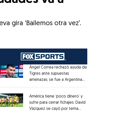
Ángel Correa rechazó ayuda de
Tigres ante supuestas
amenazas; se fue a Argentina
Opens in new window
sin pago de River
Opens in new window
América tiene ‘poco dinero’ y
sufre para cerrar fichajes: David
Vázquez se cayó por tema
Opens in new window