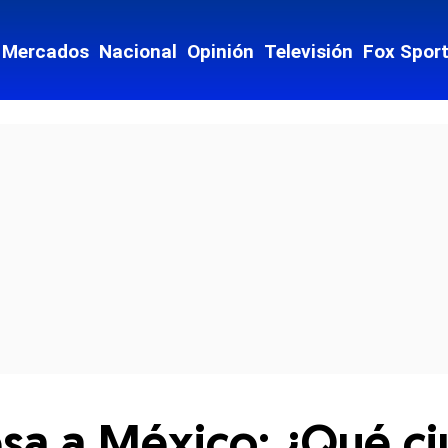
Mercados
Nacional
Opinión
Televisión
Fox Spor
cial-whatsapp
sa a México: ¿Qué ci