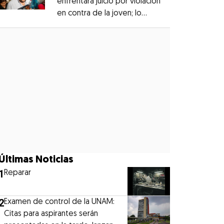
enfrentará juicio por violación
en contra de la joven; lo
Opens in new window
denunciaron en 2019
Opens in new window
Últimas Noticias
1
Reparar
2
Examen de control de la UNAM:
Citas para aspirantes serán