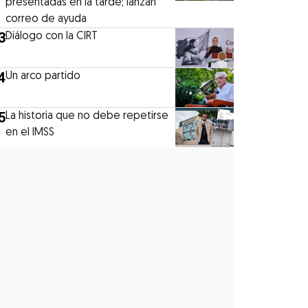
presentadas en la tarde; lanzan
correo de ayuda
3
Diálogo con la CIRT
4
Un arco partido
5
La historia que no debe repetirse
en el IMSS