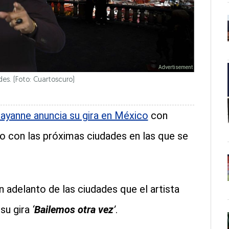
es. (Foto: Cuartoscuro)
ayanne anuncia su gira en México
con
 con las próximas ciudades en las que se
 adelanto de las ciudades que el artista
su gira
‘
Bailemos otra vez
’
.