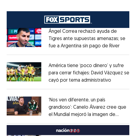
Ángel Correa rechazó ayuda de
Tigres ante supuestas amenazas; se
fue a Argentina sin pago de River
Opens 
Opens in new window
América tiene ‘poco dinero’ y sufre
para cerrar fichajes: David Vázquez se
cayó por tema administrativo
Opens in 
Opens in new window
‘Nos ven diferente, un país
grandioso’: Canelo Álvarez cree que
el Mundial mejoró la imagen de
Opens in new window
México
Opens in new window