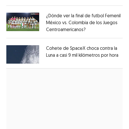
Opens in new window
¿Dónde ver la final de futbol Femenil
México vs. Colombia de los Juegos
Centroamericanos?
Opens in new windo
Opens in new window
Cohete de SpaceX choca contra la
Luna a casi 9 mil kilómetros por hora
Open
Opens in new window