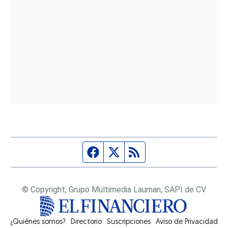
Página de Facebook
Fuente Twitter
Fuente RSS
© Copyright, Grupo Multimedia Lauman, SAPI de CV
¿Quiénes somos?
Directorio
Suscripciones
Opens in new window
Aviso de Privacidad