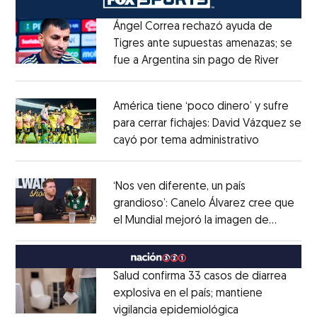
Ángel Correa rechazó ayuda de
Tigres ante supuestas amenazas; se
fue a Argentina sin pago de River
Opens 
Opens in new window
América tiene ‘poco dinero’ y sufre
para cerrar fichajes: David Vázquez se
cayó por tema administrativo
Opens in 
Opens in new window
‘Nos ven diferente, un país
grandioso’: Canelo Álvarez cree que
el Mundial mejoró la imagen de
Opens in new window
México
Opens in new window
Salud confirma 33 casos de diarrea
explosiva en el país; mantiene
vigilancia epidemiológica
Opens in new 