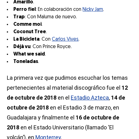
Amarillo
.
Perro fiel
: En colaboración con
Nicky Jam
.
Trap
: Con Maluma de nuevo.
Comme moi
.
Coconut Tree
.
La Bicicleta
: Con
Carlos Vives
.
Déjà vu
: Con Prince Royce.
What we said
.
Toneladas
.
La primera vez que pudimos escuchar los temas
pertenecientes al material discográfico fue el
12
de octubre de 2018
en el
Estadio Azteca
,
14 de
octubre de 2018
en el Estadio 3 de marzo, en
Guadalajara y finalmente el
16 de octubre de
2018
en el Estado Universitario (llamado ‘El
volcán’), en
Monterrey
.