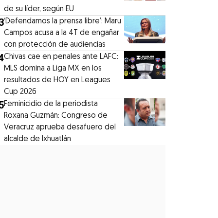
de su líder, según EU
3
‘Defendamos la prensa libre’: Maru
Campos acusa a la 4T de engañar
con protección de audiencias
4
Chivas cae en penales ante LAFC:
MLS domina a Liga MX en los
resultados de HOY en Leagues
Cup 2026
5
Feminicidio de la periodista
Roxana Guzmán: Congreso de
Veracruz aprueba desafuero del
alcalde de Ixhuatlán