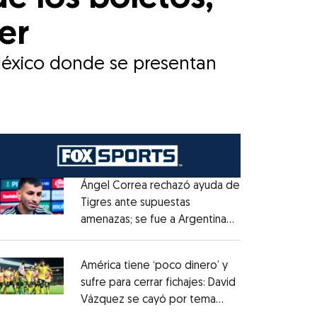
er
 México donde se presentan
Ángel Correa rechazó ayuda de
Tigres ante supuestas
amenazas; se fue a Argentina
Opens in new window
sin pago de River
Opens in new window
América tiene ‘poco dinero’ y
sufre para cerrar fichajes: David
Vázquez se cayó por tema
Opens in new window