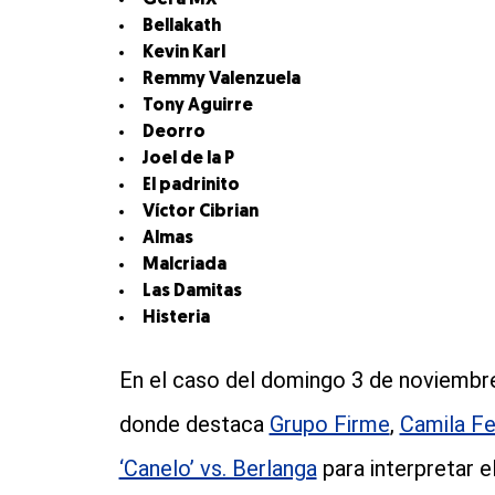
Gera MX
Bellakath
Kevin Karl
Remmy Valenzuela
Tony Aguirre
Deorro
Joel de la P
El padrinito
Víctor Cibrian
Almas
Malcriada
Las Damitas
Histeria
En el caso del domingo 3 de noviembre
donde destaca
Grupo Firme
,
Camila F
‘Canelo’ vs. Berlanga
para interpretar 