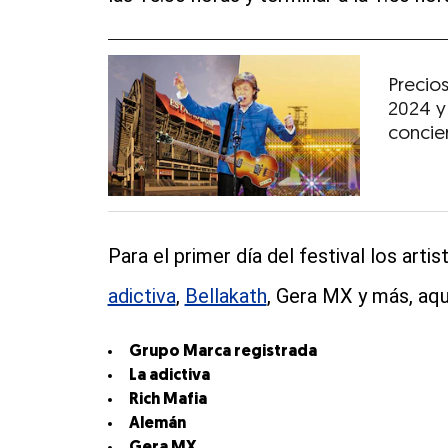
Precio
2024 y
concie
Para el primer día del festival los arti
adictiva
,
Bellakath
, Gera MX y más, aqu
Grupo Marca registrada
La adictiva
Rich Mafia
Alemán