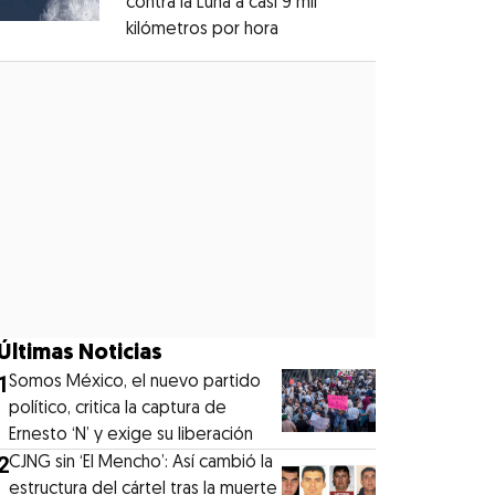
contra la Luna a casi 9 mil
kilómetros por hora
Opens in new window
Opens in new window
Últimas Noticias
1
Somos México, el nuevo partido
político, critica la captura de
Ernesto ‘N’ y exige su liberación
2
CJNG sin ‘El Mencho’: Así cambió la
estructura del cártel tras la muerte