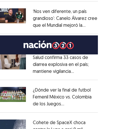
administrativo
Opens in new window
‘Nos ven diferente, un país
grandioso’: Canelo Álvarez cree
que el Mundial mejoró la
Opens in new window
imagen de México
Opens in new window
Salud confirma 33 casos de
diarrea explosiva en el país;
mantiene vigilancia
Opens in new window
epidemiológica
Opens in new window
¿Dónde ver la final de futbol
Femenil México vs. Colombia
de los Juegos
Opens in new window
Centroamericanos?
Opens in new window
Cohete de SpaceX choca