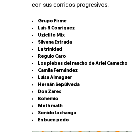
con sus corridos progresivos.
Grupo Firme
Luis R Conriquez
Uzielito Mix
Silvana Estrada
La trinidad
Regulo Caro
Los plebes del rancho de Ariel Camacho
Camila Fernández
Luisa Almaguer
Hernán Sepúlveda
Don Zares
Bohemio
Meth math
Sonido la changa
En buen pedo