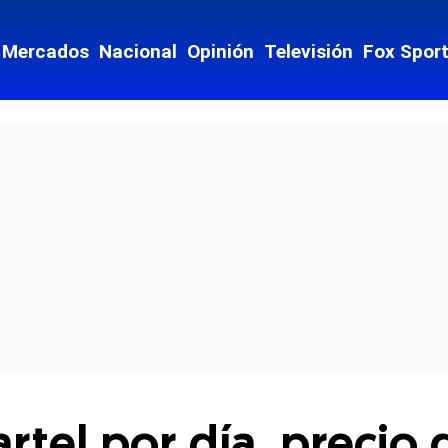
Mercados
Nacional
Opinión
Televisión
Fox Spor
cial-whatsapp
rtel por día, precio 