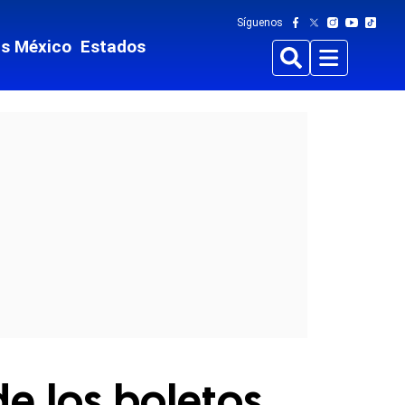
Síguenos
ts México
Estados
Buscar
Menu
de los boletos,