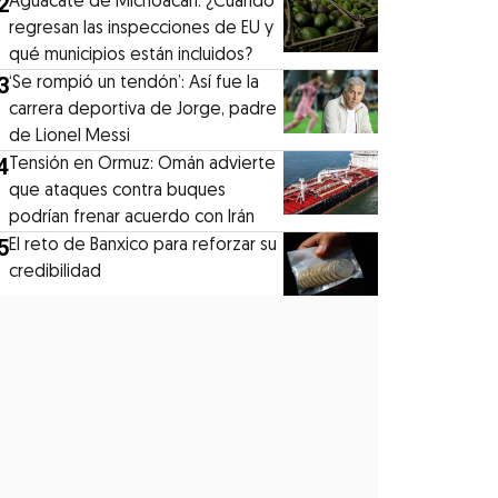
2
Aguacate de Michoacán: ¿Cuándo
regresan las inspecciones de EU y
qué municipios están incluidos?
3
‘Se rompió un tendón’: Así fue la
carrera deportiva de Jorge, padre
de Lionel Messi
4
Tensión en Ormuz: Omán advierte
que ataques contra buques
podrían frenar acuerdo con Irán
5
El reto de Banxico para reforzar su
credibilidad