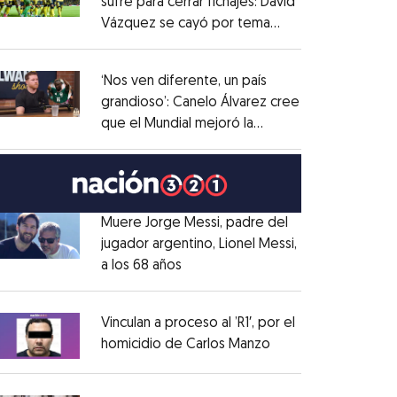
sufre para cerrar fichajes: David
Vázquez se cayó por tema
Opens in new window
administrativo
Opens in new window
‘Nos ven diferente, un país
grandioso’: Canelo Álvarez cree
que el Mundial mejoró la
Opens in new window
imagen de México
Opens in new window
Muere Jorge Messi, padre del
jugador argentino, Lionel Messi,
a los 68 años
Opens in new window
Opens in new window
Vinculan a proceso al ’R1′, por el
homicidio de Carlos Manzo
Opens in new wind
Opens in new window