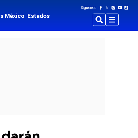
Síguenos
ts México
Estados
Buscar
Menu
 darán