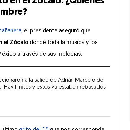
ito en el Zócalo: ¿Quiénes
iembre?
 mañanera
, el presidente aseguró que
n el Zócalo
donde toda la música y los
 México a través de sus melodías.
ccionaron a la salida de Adrián Marcelo de
: ‘Hay límites y estos ya estaban rebasados’
l último
grito del 15
que nos corresponde