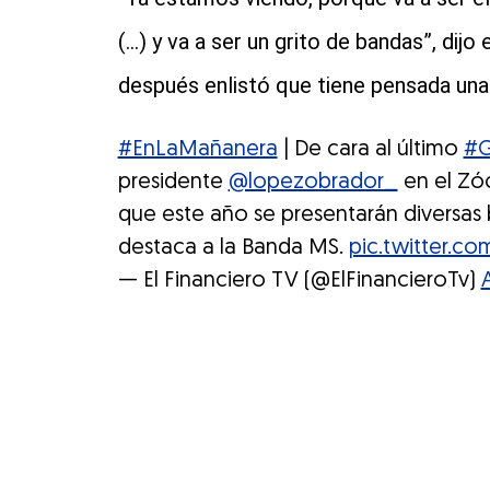
(…) y va a ser un grito de bandas”, dijo
después enlistó que tiene pensada una
#EnLaMañanera
| De cara al último
#G
presidente
@lopezobrador_
en el Zóc
que este año se presentarán diversas 
destaca a la Banda MS.
pic.twitter.
— El Financiero TV (@ElFinancieroTv)
A