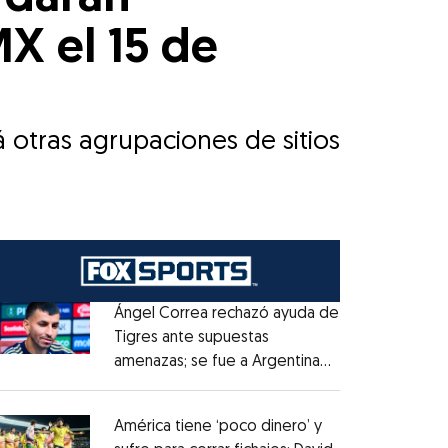
X el 15 de
otras agrupaciones de sitios
Ángel Correa rechazó ayuda de
Tigres ante supuestas
amenazas; se fue a Argentina
Opens in new window
sin pago de River
Opens in new window
América tiene ‘poco dinero’ y