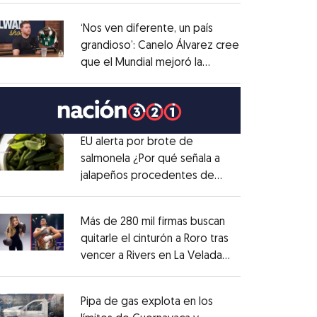
administrativo
Opens in new window
‘Nos ven diferente, un país
grandioso’: Canelo Álvarez cree
que el Mundial mejoró la
Opens in new window
imagen de México
Opens in new window
EU alerta por brote de
salmonela ¿Por qué señala a
jalapeños procedentes de
Opens in new window
México?
Opens in new window
Más de 280 mil firmas buscan
quitarle el cinturón a Roro tras
vencer a Rivers en La Velada
Opens in new window
del Año
Opens in new window
Pipa de gas explota en los