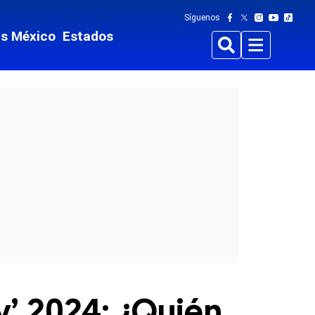
Síguenos
ts México
Estados
Buscar
Menu
y’ 2024: ¿Quién