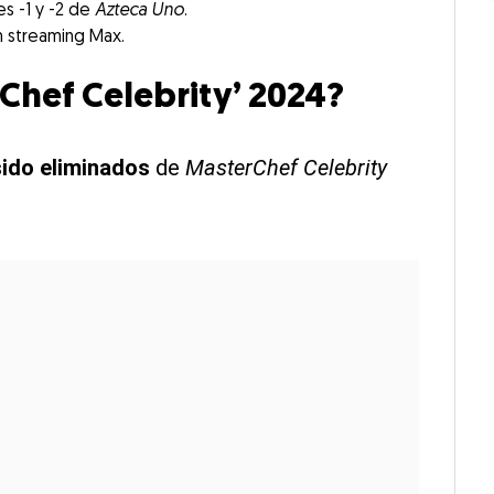
es -1 y -2 de
Azteca Uno
.
n streaming Max.
rChef Celebrity’ 2024?
sido eliminados
de
MasterChef Celebrity