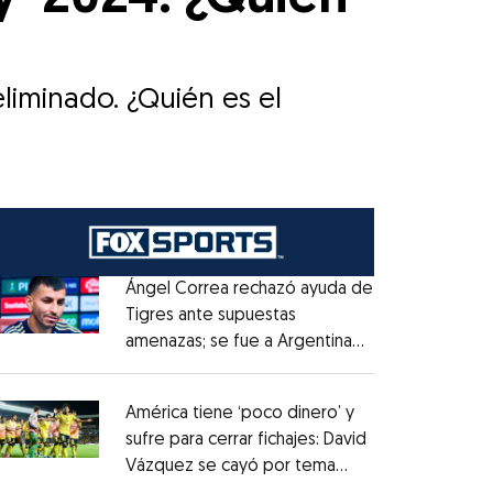
liminado. ¿Quién es el
Ángel Correa rechazó ayuda de
Tigres ante supuestas
amenazas; se fue a Argentina
Opens in new window
sin pago de River
Opens in new window
América tiene ‘poco dinero’ y
sufre para cerrar fichajes: David
Vázquez se cayó por tema
Opens in new window