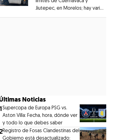
límites de Cuernavaca y
Jiutepec, en Morelos; hay varios
Opens in new window
heridos
Opens in new window
Últimas Noticias
1
Supercopa de Europa PSG vs.
Aston Villa: Fecha, hora, dónde ver
y todo lo que debes saber
2
Registro de Fosas Clandestinas del
Gobierno está desactualizado: