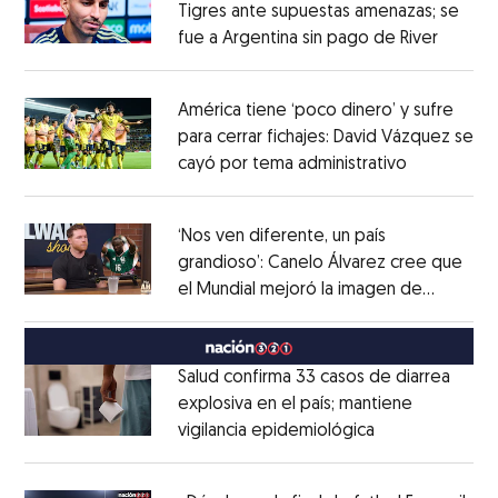
Tigres ante supuestas amenazas; se
fue a Argentina sin pago de River
Opens 
Opens in new window
América tiene ‘poco dinero’ y sufre
para cerrar fichajes: David Vázquez se
cayó por tema administrativo
Opens in 
Opens in new window
‘Nos ven diferente, un país
grandioso’: Canelo Álvarez cree que
el Mundial mejoró la imagen de
Opens in new window
México
Opens in new window
Salud confirma 33 casos de diarrea
explosiva en el país; mantiene
vigilancia epidemiológica
Opens in new 
Opens in new window