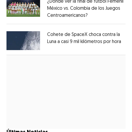
¿Dónde ver la final de futbol Femenil
México vs. Colombia de los Juegos
Centroamericanos?
Opens in new windo
Opens in new window
Cohete de SpaceX choca contra la
Luna a casi 9 mil kilómetros por hora
Open
Opens in new window