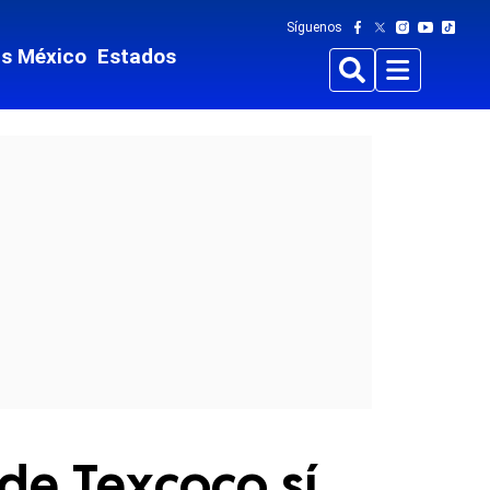
Síguenos
ts México
Estados
Buscar
Menu
 de Texcoco sí