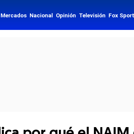
Mercados
Nacional
Opinión
Televisión
Fox Spor
cial-whatsapp
lica por qué el NAIM