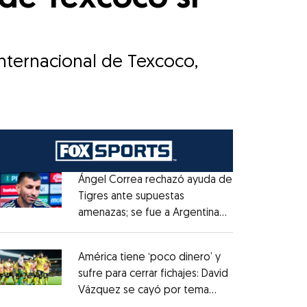
internacional de Texcoco,
Ángel Correa rechazó ayuda de
Tigres ante supuestas
amenazas; se fue a Argentina
Opens in new window
sin pago de River
Opens in new window
América tiene ‘poco dinero’ y
sufre para cerrar fichajes: David
Vázquez se cayó por tema
Opens in new window