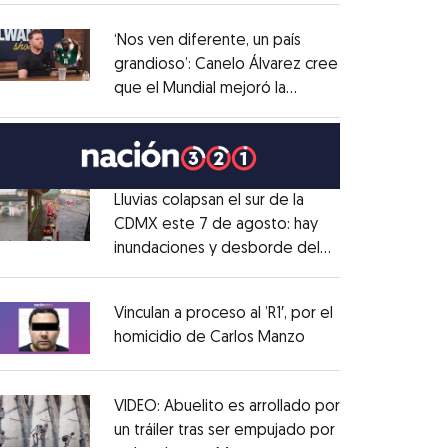
administrativo
Opens in new window
‘Nos ven diferente, un país
grandioso’: Canelo Álvarez cree
que el Mundial mejoró la
Opens in new window
imagen de México
Opens in new window
Lluvias colapsan el sur de la
CDMX este 7 de agosto: hay
inundaciones y desborde del
Opens in new window
Río Magdalena
Opens in new window
Vinculan a proceso al ’R1′, por el
homicidio de Carlos Manzo
Opens in new wind
Opens in new window
VIDEO: Abuelito es arrollado por
un tráiler tras ser empujado por