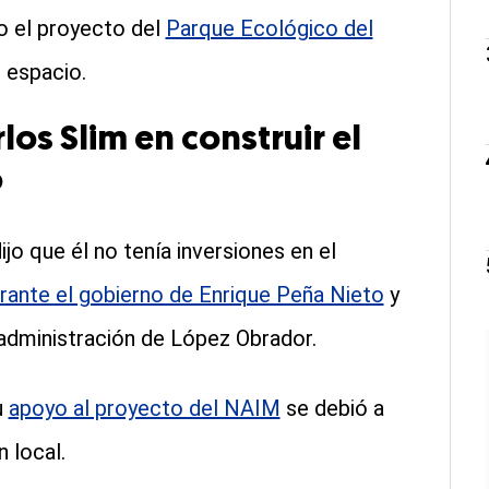
bo el proyecto del
Parque Ecológico del
 espacio.
los Slim en construir el
o
jo que él no tenía inversiones en el
ante el gobierno de Enrique Peña Nieto
y
 administración de López Obrador.
u
apoyo al proyecto del NAIM
se debió a
 local.