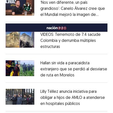
‘Nos ven diferente, un país
grandioso’: Canelo Álvarez cree que
el Mundial mejoró la imagen de
Opens in new window
México
Opens in new window
VIDEOS: Terremoto de 7.4 sacude
Colombia y derrumba múltiples
estructuras
Opens in new window
Opens in new window
Hallan sin vida a paracaidista
extranjero que se perdió al desviarse
de ruta en Morelos
Opens in new windo
Opens in new window
Lilly Téllez anuncia iniciativa para
obligar a hijos de AMLO a atenderse
en hospitales públicos
Opens in new wi
Opens in new window