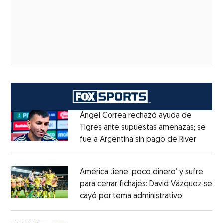
Ángel Correa rechazó ayuda de
Tigres ante supuestas amenazas; se
fue a Argentina sin pago de River
Opens 
Opens in new window
América tiene ‘poco dinero’ y sufre
para cerrar fichajes: David Vázquez se
cayó por tema administrativo
Opens in 
Opens in new window