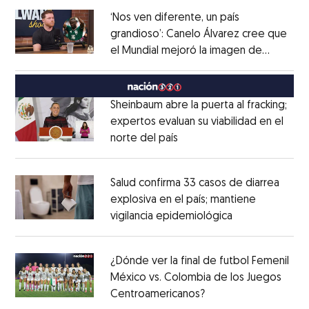
‘Nos ven diferente, un país
grandioso’: Canelo Álvarez cree que
el Mundial mejoró la imagen de
Opens in new window
México
Opens in new window
Sheinbaum abre la puerta al fracking;
expertos evaluan su viabilidad en el
norte del país
Opens in new window
Opens in new window
Salud confirma 33 casos de diarrea
explosiva en el país; mantiene
vigilancia epidemiológica
Opens in new 
Opens in new window
¿Dónde ver la final de futbol Femenil
México vs. Colombia de los Juegos
Centroamericanos?
Opens in new windo
Opens in new window