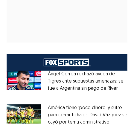
Ángel Correa rechazó ayuda de
Tigres ante supuestas amenazas; se
fue a Argentina sin pago de River
Opens 
Opens in new window
América tiene ‘poco dinero’ y sufre
para cerrar fichajes: David Vázquez se
cayó por tema administrativo
Opens in 
Opens in new window