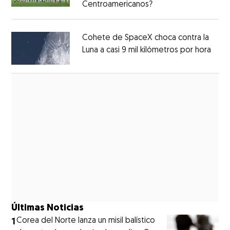
Centroamericanos?
Opens in new windo
Opens in new window
Cohete de SpaceX choca contra la
Luna a casi 9 mil kilómetros por hora
Open
Opens in new window
Últimas Noticias
1
Corea del Norte lanza un misil balístico