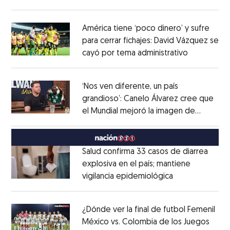
Opens in new window
América tiene ‘poco dinero’ y sufre
para cerrar fichajes: David Vázquez se
cayó por tema administrativo
Opens in 
Opens in new window
‘Nos ven diferente, un país
grandioso’: Canelo Álvarez cree que
el Mundial mejoró la imagen de
Opens in new window
México
Opens in new window
Salud confirma 33 casos de diarrea
explosiva en el país; mantiene
vigilancia epidemiológica
Opens in new 
Opens in new window
¿Dónde ver la final de futbol Femenil
México vs. Colombia de los Juegos