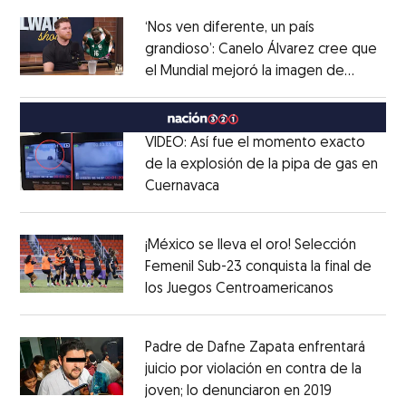
‘Nos ven diferente, un país
grandioso’: Canelo Álvarez cree que
el Mundial mejoró la imagen de
Opens in new window
México
Opens in new window
VIDEO: Así fue el momento exacto
de la explosión de la pipa de gas en
Cuernavaca
Opens in new window
Opens in new window
¡México se lleva el oro! Selección
Femenil Sub-23 conquista la final de
los Juegos Centroamericanos
Opens in 
Opens in new window
Padre de Dafne Zapata enfrentará
juicio por violación en contra de la
joven; lo denunciaron en 2019
Opens in 
Opens in new window