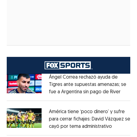
Ángel Correa rechazó ayuda de
Tigres ante supuestas amenazas; se
fue a Argentina sin pago de River
Opens 
Opens in new window
América tiene ‘poco dinero’ y sufre
para cerrar fichajes: David Vázquez se
cayó por tema administrativo
Opens in 
Opens in new window