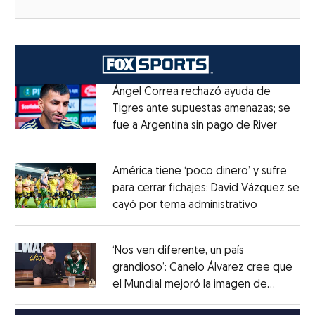
Ángel Correa rechazó ayuda de
Tigres ante supuestas amenazas; se
fue a Argentina sin pago de River
Opens 
Opens in new window
América tiene ‘poco dinero’ y sufre
para cerrar fichajes: David Vázquez se
cayó por tema administrativo
Opens in 
Opens in new window
‘Nos ven diferente, un país
grandioso’: Canelo Álvarez cree que
el Mundial mejoró la imagen de
Opens in new window
México
Opens in new window