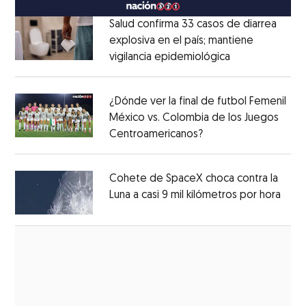
Salud confirma 33 casos de diarrea
explosiva en el país; mantiene
vigilancia epidemiológica
Opens in new 
Opens in new window
¿Dónde ver la final de futbol Femenil
México vs. Colombia de los Juegos
Centroamericanos?
Opens in new windo
Opens in new window
Cohete de SpaceX choca contra la
Luna a casi 9 mil kilómetros por hora
Open
Opens in new window