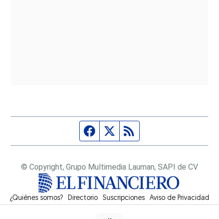
Página de Facebook
Fuente Twitter
Fuente RSS
© Copyright, Grupo Multimedia Lauman, SAPI de CV
¿Quiénes somos?
Directorio
Suscripciones
Opens in new window
Aviso de Privacidad