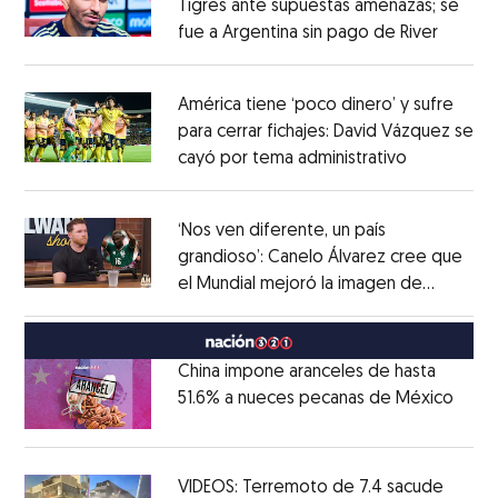
Tigres ante supuestas amenazas; se
fue a Argentina sin pago de River
Opens 
Opens in new window
América tiene ‘poco dinero’ y sufre
para cerrar fichajes: David Vázquez se
cayó por tema administrativo
Opens in 
Opens in new window
‘Nos ven diferente, un país
grandioso’: Canelo Álvarez cree que
el Mundial mejoró la imagen de
Opens in new window
México
Opens in new window
China impone aranceles de hasta
51.6% a nueces pecanas de México
Open
Opens in new window
VIDEOS: Terremoto de 7.4 sacude