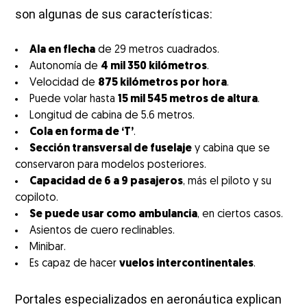
son algunas de sus características:
Ala en flecha
de 29 metros cuadrados.
Autonomía de
4 mil 350 kilómetros
.
Velocidad de
875 kilómetros por hora
.
Puede volar hasta
15 mil 545 metros de altura
.
Longitud de cabina de 5.6 metros.
Cola en forma de ‘T’
.
Sección transversal de fuselaje
y cabina que se
conservaron para modelos posteriores.
Capacidad de 6 a 9 pasajeros
, más el piloto y su
copiloto.
Se puede usar como ambulancia
, en ciertos casos.
Asientos de cuero reclinables.
Minibar.
Es capaz de hacer
vuelos intercontinentales
.
Portales especializados en aeronáutica explican