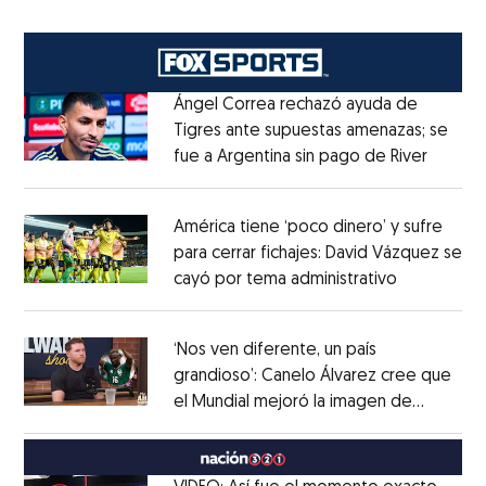
Ángel Correa rechazó ayuda de
Tigres ante supuestas amenazas; se
fue a Argentina sin pago de River
Opens 
Opens in new window
América tiene ‘poco dinero’ y sufre
para cerrar fichajes: David Vázquez se
cayó por tema administrativo
Opens in 
Opens in new window
‘Nos ven diferente, un país
grandioso’: Canelo Álvarez cree que
el Mundial mejoró la imagen de
Opens in new window
México
Opens in new window