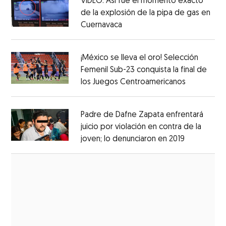
VIDEO: Así fue el momento exacto
de la explosión de la pipa de gas en
Cuernavaca
Opens in new window
Opens in new window
¡México se lleva el oro! Selección
Femenil Sub-23 conquista la final de
los Juegos Centroamericanos
Opens in 
Opens in new window
Padre de Dafne Zapata enfrentará
juicio por violación en contra de la
joven; lo denunciaron en 2019
Opens in 
Opens in new window