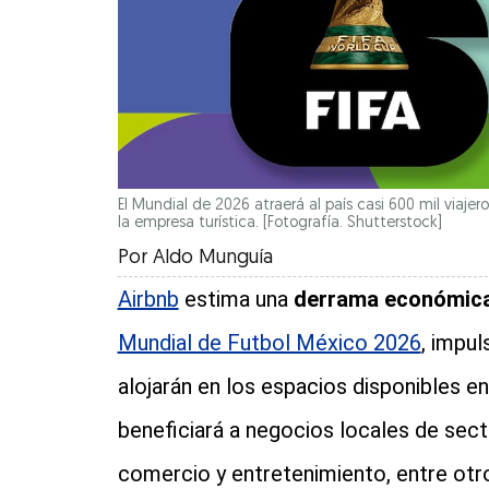
El Mundial de 2026 atraerá al país casi 600 mil viajer
la empresa turística. [Fotografía. Shutterstock]
Por
Aldo Munguía
Airbnb
estima una
derrama económic
Mundial de Futbol México 2026
, impul
alojarán en los espacios disponibles e
beneficiará a negocios locales de sec
comercio y entretenimiento, entre otr