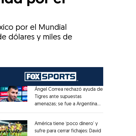
xico por el Mundial
de dólares y miles de
Ángel Correa rechazó ayuda de
Tigres ante supuestas
amenazas; se fue a Argentina
Opens in new window
sin pago de River
Opens in new window
América tiene ‘poco dinero’ y
sufre para cerrar fichajes: David