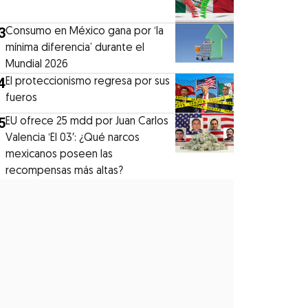
3
Consumo en México gana por ‘la
mínima diferencia’ durante el
Mundial 2026
4
El proteccionismo regresa por sus
fueros
5
EU ofrece 25 mdd por Juan Carlos
Valencia ‘El 03′: ¿Qué narcos
mexicanos poseen las
recompensas más altas?