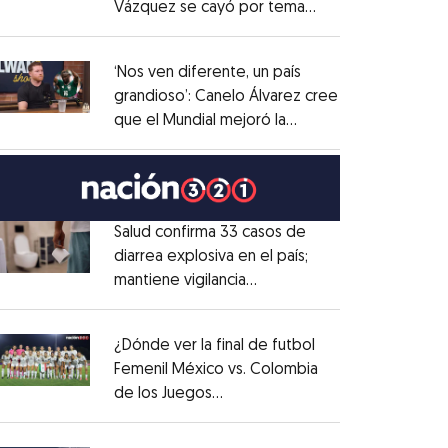
Vázquez se cayó por tema
Opens in new window
administrativo
Opens in new window
‘Nos ven diferente, un país
grandioso’: Canelo Álvarez cree
que el Mundial mejoró la
Opens in new window
imagen de México
Opens in new window
Salud confirma 33 casos de
diarrea explosiva en el país;
mantiene vigilancia
Opens in new window
epidemiológica
Opens in new window
¿Dónde ver la final de futbol
Femenil México vs. Colombia
de los Juegos
Opens in new window
Centroamericanos?
Opens in new window