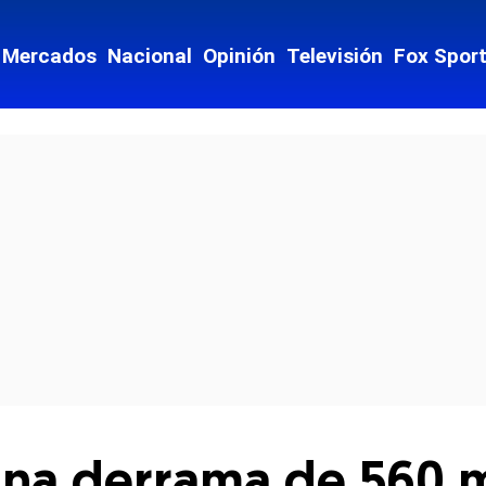
Mercados
Nacional
Opinión
Televisión
Fox Spor
cial-whatsapp
una derrama de 560 