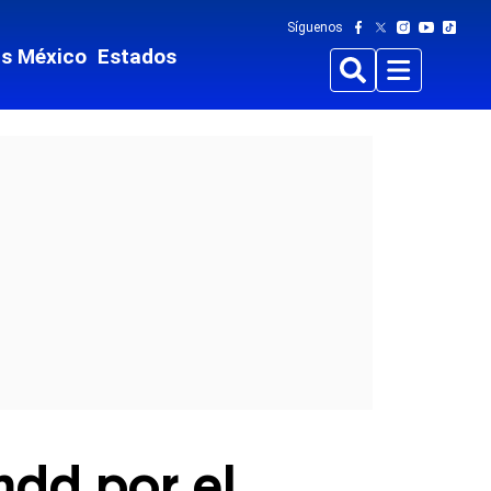
Síguenos
ts México
Estados
Buscar
Menu
mdd por el