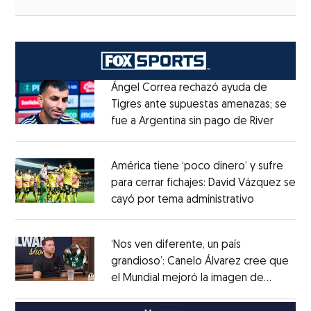
Ángel Correa rechazó ayuda de
Tigres ante supuestas amenazas; se
fue a Argentina sin pago de River
Opens 
Opens in new window
América tiene ‘poco dinero’ y sufre
para cerrar fichajes: David Vázquez se
cayó por tema administrativo
Opens in 
Opens in new window
‘Nos ven diferente, un país
grandioso’: Canelo Álvarez cree que
el Mundial mejoró la imagen de
Opens in new window
México
Opens in new window