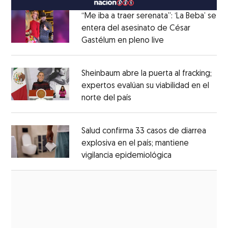
“Me iba a traer serenata”: ‘La Beba’ se
entera del asesinato de César
Gastélum en pleno live
Opens in new wi
Opens in new window
Sheinbaum abre la puerta al fracking;
expertos evalúan su viabilidad en el
norte del país
Opens in new window
Opens in new window
Salud confirma 33 casos de diarrea
explosiva en el país; mantiene
vigilancia epidemiológica
Opens in new 
Opens in new window