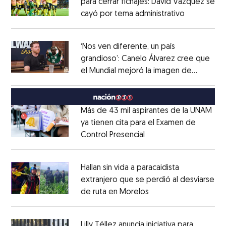
para cerrar fichajes: David Vázquez se
cayó por tema administrativo
Opens in 
Opens in new window
‘Nos ven diferente, un país
grandioso’: Canelo Álvarez cree que
el Mundial mejoró la imagen de
Opens in new window
México
Opens in new window
Más de 43 mil aspirantes de la UNAM
ya tienen cita para el Examen de
Control Presencial
Opens in new window
Opens in new window
Hallan sin vida a paracaidista
extranjero que se perdió al desviarse
de ruta en Morelos
Opens in new windo
Opens in new window
Lilly Téllez anuncia iniciativa para