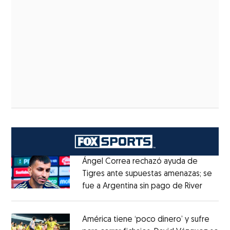
Ángel Correa rechazó ayuda de
Tigres ante supuestas amenazas; se
fue a Argentina sin pago de River
Opens 
Opens in new window
América tiene ‘poco dinero’ y sufre