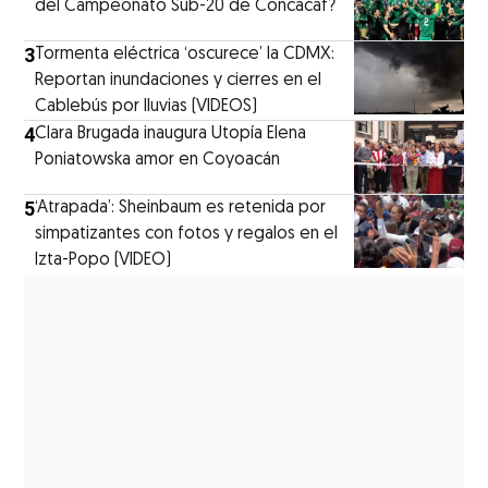
del Campeonato Sub-20 de Concacaf?
3
Tormenta eléctrica ‘oscurece’ la CDMX:
Reportan inundaciones y cierres en el
Cablebús por lluvias (VIDEOS)
4
Clara Brugada inaugura Utopía Elena
Poniatowska amor en Coyoacán
5
‘Atrapada’: Sheinbaum es retenida por
simpatizantes con fotos y regalos en el
Izta-Popo (VIDEO)