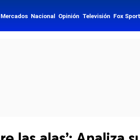
Mercados
Nacional
Opinión
Televisión
Fox Spor
cial-whatsapp
 las alas’: Analiza s