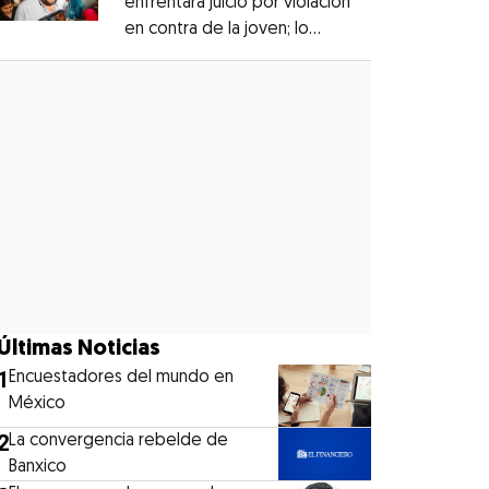
enfrentará juicio por violación
en contra de la joven; lo
Opens in new window
denunciaron en 2019
Opens in new window
Últimas Noticias
1
Encuestadores del mundo en
México
2
La convergencia rebelde de
Banxico