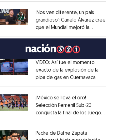
administrativo
Opens in new window
‘Nos ven diferente, un país
grandioso’: Canelo Álvarez cree
que el Mundial mejoró la
Opens in new window
imagen de México
Opens in new window
VIDEO: Así fue el momento
exacto de la explosión de la
pipa de gas en Cuernavaca
Opens in new win
Opens in new window
¡México se lleva el oro!
Selección Femenil Sub-23
conquista la final de los Juegos
Opens in new window
Centroamericanos
Opens in new window
Padre de Dafne Zapata