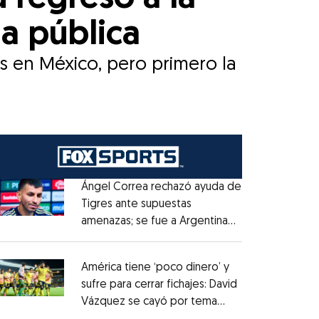
a pública
s en México, pero primero la
Ángel Correa rechazó ayuda de
Tigres ante supuestas
amenazas; se fue a Argentina
Opens in new window
sin pago de River
Opens in new window
América tiene ‘poco dinero’ y
sufre para cerrar fichajes: David
Vázquez se cayó por tema
Opens in new window