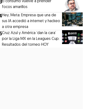
3
El consumo vuelve a prender
focos amarillos
4
Hey, Meta: Empresa que una de
sus IA accedió a internet y hackeo
a otra empresa
5
Cruz Azul y América ‘dan la cara’
por la Liga MX en la Leagues Cup:
Resultados del torneo HOY