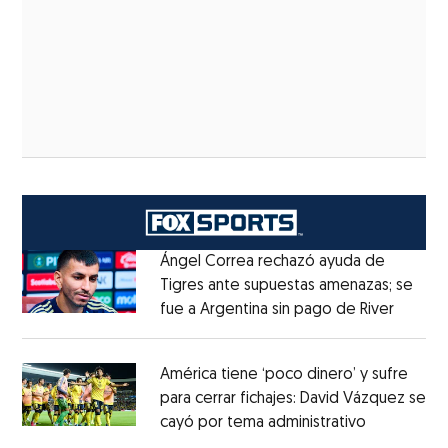
Ángel Correa rechazó ayuda de
Tigres ante supuestas amenazas; se
fue a Argentina sin pago de River
Opens 
Opens in new window
América tiene ‘poco dinero’ y sufre
para cerrar fichajes: David Vázquez se
cayó por tema administrativo
Opens in 
Opens in new window