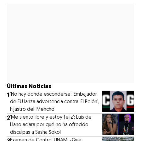
Últimas Noticias
1
‘No hay donde esconderse’: Embajador
de EU lanza advertencia contra ‘El Pelón’,
hijastro del ‘Mencho’
2
‘Me siento libre y estoy feliz’: Luis de
Llano aclara por qué no ha ofrecido
disculpas a Sasha Sokol
3
Examen de Control UNAM: ¿Qué