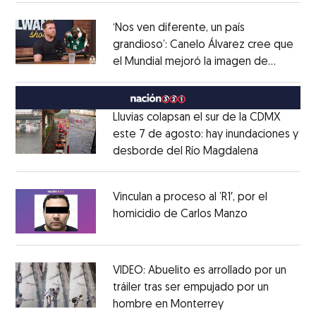
‘Nos ven diferente, un país
grandioso’: Canelo Álvarez cree que
el Mundial mejoró la imagen de
Opens in new window
México
Opens in new window
Lluvias colapsan el sur de la CDMX
este 7 de agosto: hay inundaciones y
desborde del Río Magdalena
Opens in 
Opens in new window
Vinculan a proceso al ’R1′, por el
homicidio de Carlos Manzo
Opens in ne
Opens in new window
VIDEO: Abuelito es arrollado por un
tráiler tras ser empujado por un
hombre en Monterrey
Opens in new wi
Opens in new window