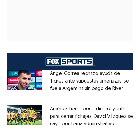
Ángel Correa rechazó ayuda de
Tigres ante supuestas amenazas; se
fue a Argentina sin pago de River
Opens 
Opens in new window
América tiene ‘poco dinero’ y sufre
para cerrar fichajes: David Vázquez se
cayó por tema administrativo
Opens in 
Opens in new window