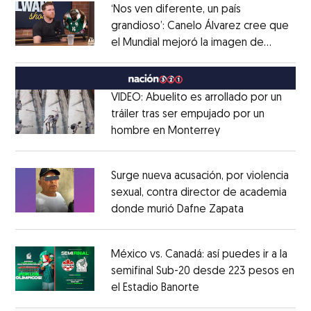
‘Nos ven diferente, un país
grandioso’: Canelo Álvarez cree que
el Mundial mejoró la imagen de
Opens in new window
México
Opens in new window
VIDEO: Abuelito es arrollado por un
tráiler tras ser empujado por un
hombre en Monterrey
Opens in new wi
Opens in new window
Surge nueva acusación, por violencia
sexual, contra director de academia
donde murió Dafne Zapata
Opens in ne
Opens in new window
México vs. Canadá: así puedes ir a la
semifinal Sub-20 desde 223 pesos en
el Estadio Banorte
Opens in new window
Opens in new window