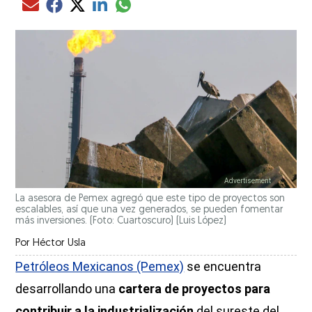
Compartir el artículo actual mediante glo
Compartir el artículo actual mediante Email
Compartir el artículo actual mediante Facebook
Compartir el artículo actual mediante Twitter
Compartir el artículo actual mediante LinkedIn
La asesora de Pemex agregó que este tipo de proyectos son
escalables, así que una vez generados, se pueden fomentar
más inversiones. (Foto: Cuartoscuro)
(Luis López)
Por
Héctor Usla
Petróleos Mexicanos (Pemex)
se encuentra
desarrollando una
cartera de proyectos para
contribuir a la industrialización
del sureste del