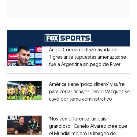
Ángel Correa rechazó ayuda de
Tigres ante supuestas amenazas; se
fue a Argentina sin pago de River
Opens 
Opens in new window
América tiene ‘poco dinero’ y sufre
para cerrar fichajes: David Vázquez se
cayó por tema administrativo
Opens in 
Opens in new window
‘Nos ven diferente, un país
grandioso’: Canelo Álvarez cree que
el Mundial mejoró la imagen de