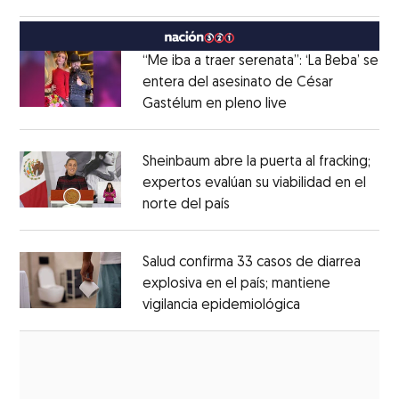
Opens in new window
México
Opens in new window
“Me iba a traer serenata”: ‘La Beba’ se
entera del asesinato de César
Gastélum en pleno live
Opens in new wi
Opens in new window
Sheinbaum abre la puerta al fracking;
expertos evalúan su viabilidad en el
norte del país
Opens in new window
Opens in new window
Salud confirma 33 casos de diarrea
explosiva en el país; mantiene
vigilancia epidemiológica
Opens in new 
Opens in new window