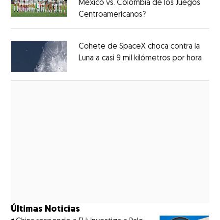
México vs. Colombia de los Juegos
Centroamericanos?
Opens in new windo
Opens in new window
Cohete de SpaceX choca contra la
Luna a casi 9 mil kilómetros por hora
Open
Opens in new window
Últimas Noticias