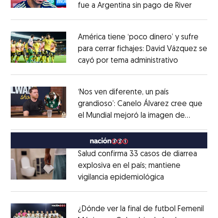
fue a Argentina sin pago de River
Opens 
Opens in new window
América tiene ‘poco dinero’ y sufre
para cerrar fichajes: David Vázquez se
cayó por tema administrativo
Opens in 
Opens in new window
‘Nos ven diferente, un país
grandioso’: Canelo Álvarez cree que
el Mundial mejoró la imagen de
Opens in new window
México
Opens in new window
Salud confirma 33 casos de diarrea
explosiva en el país; mantiene
vigilancia epidemiológica
Opens in new 
Opens in new window
¿Dónde ver la final de futbol Femenil