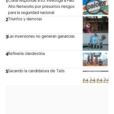
1
China responde a EU: Investiga a Palo
Alto Networks por presuntos riesgos
para la seguridad nacional
2
Triunfos y derrotas
3
Las inversiones no generan ganancias
4
Refinería clandestina
5
Sacando la candidatura de Tatis