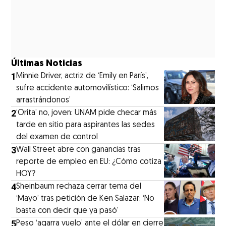
Últimas Noticias
1
Minnie Driver, actriz de ‘Emily en París’,
sufre accidente automovilístico: ‘Salimos
arrastrándonos’
2
‘Orita’ no, joven: UNAM pide checar más
tarde en sitio para aspirantes las sedes
del examen de control
3
Wall Street abre con ganancias tras
reporte de empleo en EU: ¿Cómo cotiza
HOY?
4
Sheinbaum rechaza cerrar tema del
‘Mayo’ tras petición de Ken Salazar: ‘No
basta con decir que ya pasó’
5
Peso ‘agarra vuelo’ ante el dólar en cierre