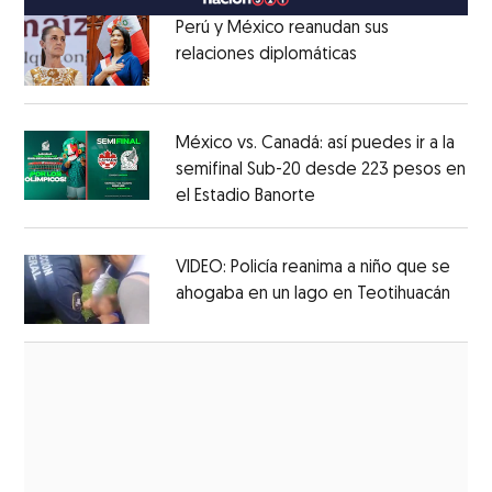
Perú y México reanudan sus
relaciones diplomáticas
Opens in new w
Opens in new window
México vs. Canadá: así puedes ir a la
semifinal Sub-20 desde 223 pesos en
el Estadio Banorte
Opens in new window
Opens in new window
VIDEO: Policía reanima a niño que se
ahogaba en un lago en Teotihuacán
Open
Opens in new window