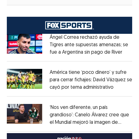
Ángel Correa rechazó ayuda de
Tigres ante supuestas amenazas; se
fue a Argentina sin pago de River
Opens 
Opens in new window
América tiene ‘poco dinero’ y sufre
para cerrar fichajes: David Vázquez se
cayó por tema administrativo
Opens in 
Opens in new window
‘Nos ven diferente, un país
grandioso’: Canelo Álvarez cree que
el Mundial mejoró la imagen de
Opens in new window
México
Opens in new window