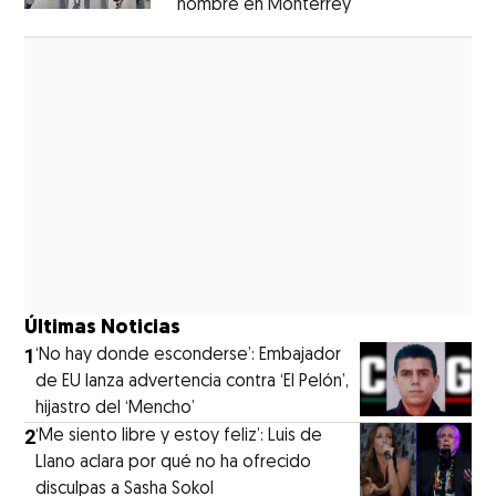
hombre en Monterrey
Opens in new wi
Opens in new window
Últimas Noticias
1
‘No hay donde esconderse’: Embajador
de EU lanza advertencia contra ‘El Pelón’,
hijastro del ‘Mencho’
2
‘Me siento libre y estoy feliz’: Luis de
Llano aclara por qué no ha ofrecido
disculpas a Sasha Sokol