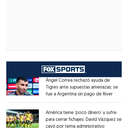
Ángel Correa rechazó ayuda de
Tigres ante supuestas amenazas; se
fue a Argentina sin pago de River
Opens 
Opens in new window
América tiene ‘poco dinero’ y sufre
para cerrar fichajes: David Vázquez se
cayó por tema administrativo
Opens in 