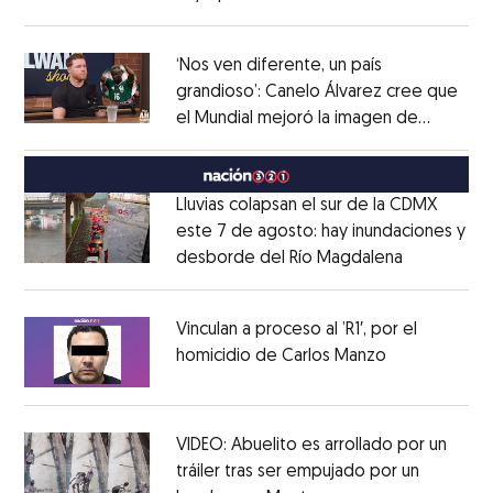
Opens in new window
‘Nos ven diferente, un país
grandioso’: Canelo Álvarez cree que
el Mundial mejoró la imagen de
Opens in new window
México
Opens in new window
Lluvias colapsan el sur de la CDMX
este 7 de agosto: hay inundaciones y
desborde del Río Magdalena
Opens in 
Opens in new window
Vinculan a proceso al ’R1′, por el
homicidio de Carlos Manzo
Opens in ne
Opens in new window
VIDEO: Abuelito es arrollado por un
tráiler tras ser empujado por un