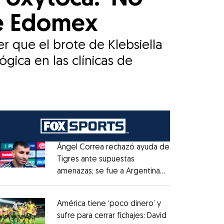
de Edomex
r que el brote de Klebsiella
gica en las clínicas de
Ángel Correa rechazó ayuda de
Tigres ante supuestas
amenazas; se fue a Argentina
Opens in new window
sin pago de River
Opens in new window
América tiene ‘poco dinero’ y
sufre para cerrar fichajes: David