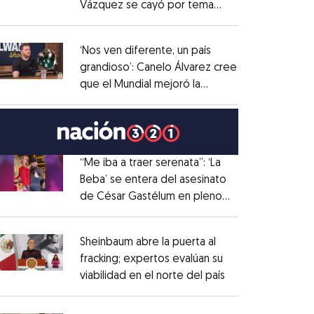
Vázquez se cayó por tema
Opens in new window
administrativo
Opens in new window
‘Nos ven diferente, un país
grandioso’: Canelo Álvarez cree
que el Mundial mejoró la
Opens in new window
imagen de México
Opens in new window
“Me iba a traer serenata”: ‘La
Beba’ se entera del asesinato
de César Gastélum en pleno
Opens in new window
live
Opens in new window
Sheinbaum abre la puerta al
fracking; expertos evalúan su
viabilidad en el norte del país
Opens in new wi
Opens in new window