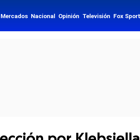
Mercados
Nacional
Opinión
Televisión
Fox Spor
cial-whatsapp
fección por Klebsiell