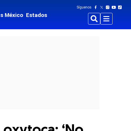
Síguenos
ts México
Estados
Buscar
Menu
a oxytoca: ‘No