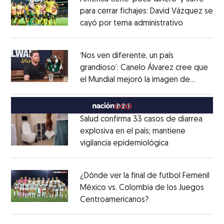
para cerrar fichajes: David Vázquez se
cayó por tema administrativo
Opens in 
Opens in new window
‘Nos ven diferente, un país
grandioso’: Canelo Álvarez cree que
el Mundial mejoró la imagen de
Opens in new window
México
Opens in new window
Salud confirma 33 casos de diarrea
explosiva en el país; mantiene
vigilancia epidemiológica
Opens in new 
Opens in new window
¿Dónde ver la final de futbol Femenil
México vs. Colombia de los Juegos
Centroamericanos?
Opens in new windo
Opens in new window