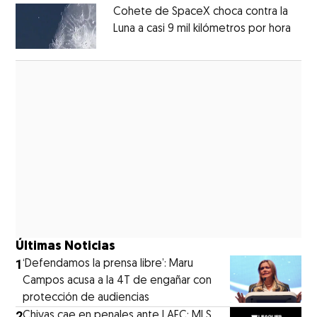
Cohete de SpaceX choca contra la
Luna a casi 9 mil kilómetros por hora
Open
Opens in new window
Últimas Noticias
1
‘Defendamos la prensa libre’: Maru
Campos acusa a la 4T de engañar con
protección de audiencias
2
Chivas cae en penales ante LAFC: MLS