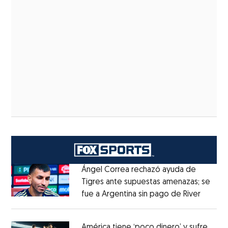
Ángel Correa rechazó ayuda de
Tigres ante supuestas amenazas; se
fue a Argentina sin pago de River
Opens 
Opens in new window
América tiene ‘poco dinero’ y sufre