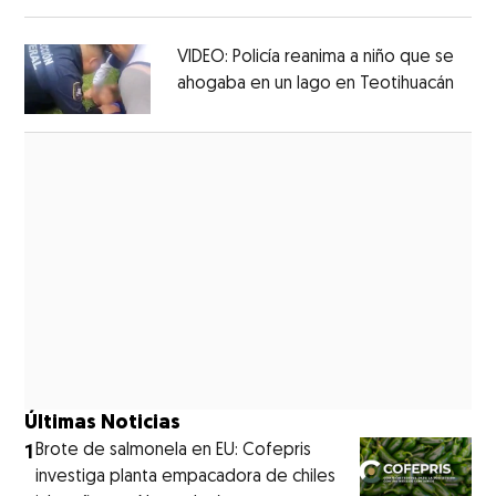
Opens in new window
VIDEO: Policía reanima a niño que se
ahogaba en un lago en Teotihuacán
Open
Opens in new window
Últimas Noticias
1
Brote de salmonela en EU: Cofepris
investiga planta empacadora de chiles