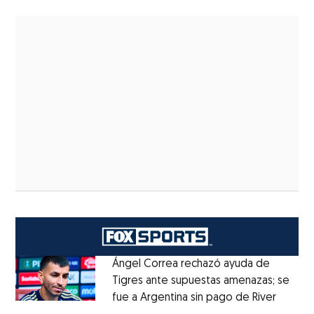
Ángel Correa rechazó ayuda de
Tigres ante supuestas amenazas; se
fue a Argentina sin pago de River
Opens 
Opens in new window