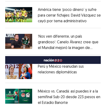
América tiene ‘poco dinero’ y sufre
para cerrar fichajes: David Vázquez se
cayó por tema administrativo
Opens in 
Opens in new window
‘Nos ven diferente, un país
grandioso’: Canelo Álvarez cree que
el Mundial mejoró la imagen de
Opens in new window
México
Opens in new window
Perú y México reanudan sus
relaciones diplomáticas
Opens in new w
Opens in new window
México vs. Canadá: así puedes ir a la
semifinal Sub-20 desde 223 pesos en
el Estadio Banorte
Opens in new window