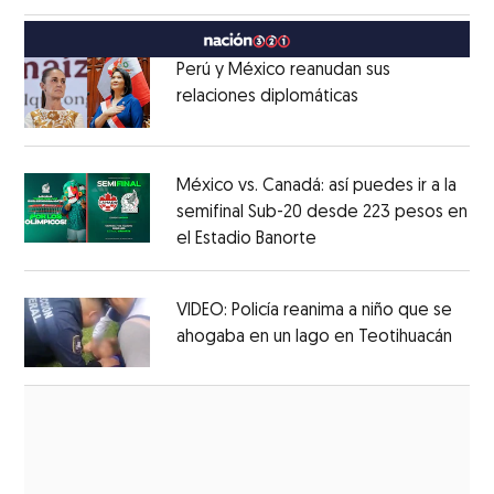
Opens in new window
México
Opens in new window
Perú y México reanudan sus
relaciones diplomáticas
Opens in new w
Opens in new window
México vs. Canadá: así puedes ir a la
semifinal Sub-20 desde 223 pesos en
el Estadio Banorte
Opens in new window
Opens in new window
VIDEO: Policía reanima a niño que se
ahogaba en un lago en Teotihuacán
Open
Opens in new window