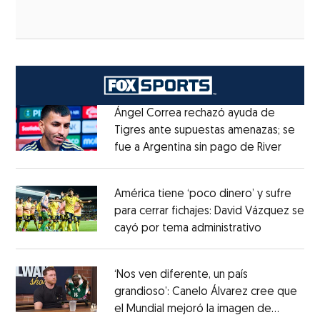
Ángel Correa rechazó ayuda de
Tigres ante supuestas amenazas; se
fue a Argentina sin pago de River
Opens 
Opens in new window
América tiene ‘poco dinero’ y sufre
para cerrar fichajes: David Vázquez se
cayó por tema administrativo
Opens in 
Opens in new window
‘Nos ven diferente, un país
grandioso’: Canelo Álvarez cree que
el Mundial mejoró la imagen de