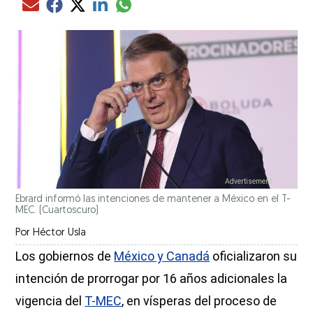
Compartir el artículo actual mediante glo
Compartir el artículo actual mediante Email
Compartir el artículo actual mediante Facebook
Compartir el artículo actual mediante Twitter
Compartir el artículo actual mediante LinkedIn
Ebrard informó las intenciones de mantener a México en el T-
MEC.
(Cuartoscuro)
Por
Héctor Usla
Los gobiernos de
México y Canadá
oficializaron su
intención de prorrogar por 16 años adicionales la
vigencia del
T-MEC
, en vísperas del proceso de