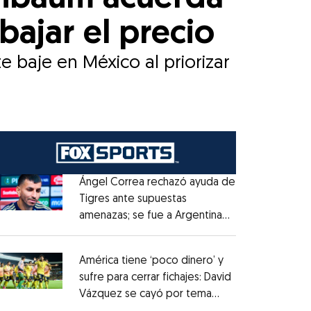
bajar el precio
e baje en México al priorizar
Ángel Correa rechazó ayuda de
Tigres ante supuestas
amenazas; se fue a Argentina
Opens in new window
sin pago de River
Opens in new window
América tiene ‘poco dinero’ y
sufre para cerrar fichajes: David
Vázquez se cayó por tema
Opens in new window