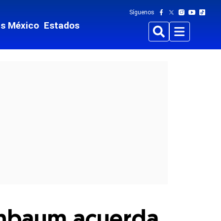
Síguenos
ts México
Estados
Buscar
Menu
einbaum acuerda