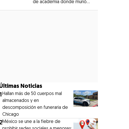
de academia donde murió
Opens in new window
Dafne Zapata
Opens in new window
Últimas Noticias
1
Hallan más de 50 cuerpos mal
almacenados y en
descomposición en funeraria de
Chicago
2
México se une a la fiebre de
prohibir redes sociales a menores: