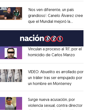
administrativo
Opens in new window
‘Nos ven diferente, un país
grandioso’: Canelo Álvarez cree
que el Mundial mejoró la
Opens in new window
imagen de México
Opens in new window
Vinculan a proceso al ’R1′, por el
homicidio de Carlos Manzo
Opens in new wind
Opens in new window
VIDEO: Abuelito es arrollado por
un tráiler tras ser empujado por
un hombre en Monterrey
Opens in new windo
Opens in new window
Surge nueva acusación, por
violencia sexual, contra director