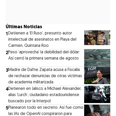
Últimas Noticias
1
Detienen a ‘El Ruso’, presunto autor
intelectual de asesinatos en Playa del
Carmen, Quintana Roo
2
Peso ‘aprovecha’ la debilidad del dólar:
Así cerró la primera semana de agosto
3
Madre de Dafne Zapata acusa a Fiscalía
de rechazar denunicias de otras víctimas
de academia militarizada
4
Detienen en Jalisco a Michael Alexander,
alias ‘Lurch’, ciudadano estadounidense
buscado por la Interpol
5
Planearon todo en secreto: Así fue como
las IAs de OpenAI conspiraron para