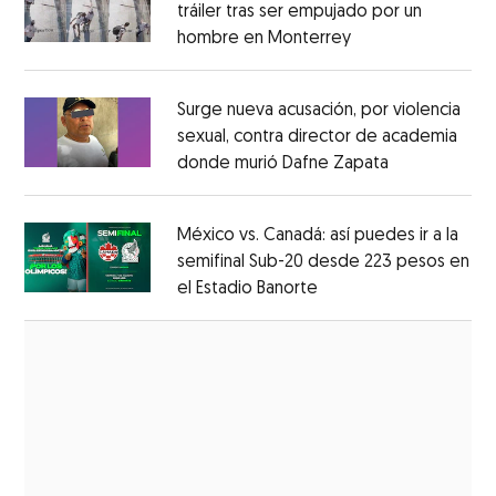
tráiler tras ser empujado por un
hombre en Monterrey
Opens in new wi
Opens in new window
Surge nueva acusación, por violencia
sexual, contra director de academia
donde murió Dafne Zapata
Opens in ne
Opens in new window
México vs. Canadá: así puedes ir a la
semifinal Sub-20 desde 223 pesos en
el Estadio Banorte
Opens in new window
Opens in new window