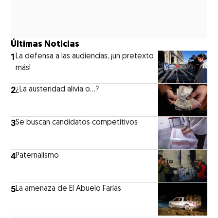
Últimas Noticias
1
La defensa a las audiencias, ¡un pretexto
más!
2
¿La austeridad alivia o…?
3
Se buscan candidatos competitivos
4
Paternalismo
5
La amenaza de El Abuelo Farías