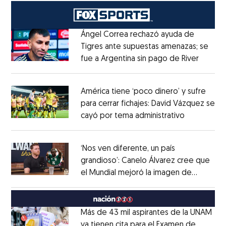
Ángel Correa rechazó ayuda de
Tigres ante supuestas amenazas; se
fue a Argentina sin pago de River
Opens 
Opens in new window
América tiene ‘poco dinero’ y sufre
para cerrar fichajes: David Vázquez se
cayó por tema administrativo
Opens in 
Opens in new window
‘Nos ven diferente, un país
grandioso’: Canelo Álvarez cree que
el Mundial mejoró la imagen de
Opens in new window
México
Opens in new window
Más de 43 mil aspirantes de la UNAM
ya tienen cita para el Examen de