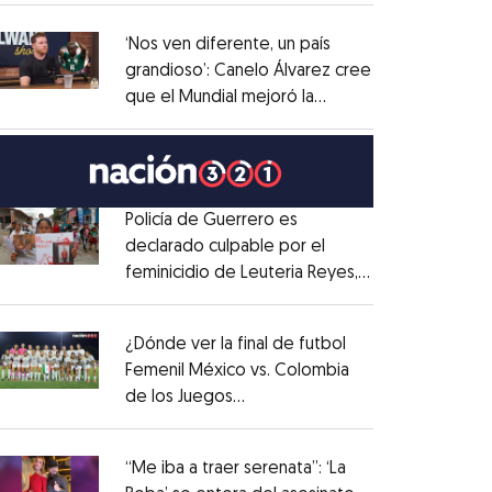
administrativo
Opens in new window
‘Nos ven diferente, un país
grandioso’: Canelo Álvarez cree
que el Mundial mejoró la
Opens in new window
imagen de México
Opens in new window
Policía de Guerrero es
declarado culpable por el
feminicidio de Leuteria Reyes,
Opens in new window
su novia
Opens in new window
¿Dónde ver la final de futbol
Femenil México vs. Colombia
de los Juegos
Opens in new window
Centroamericanos?
Opens in new window
“Me iba a traer serenata”: ‘La