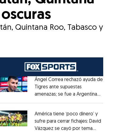
 oscuras
tán, Quintana Roo, Tabasco y
Ángel Correa rechazó ayuda de
Tigres ante supuestas
amenazas; se fue a Argentina
Opens in new window
sin pago de River
Opens in new window
América tiene ‘poco dinero’ y
sufre para cerrar fichajes: David
Vázquez se cayó por tema
Opens in new window