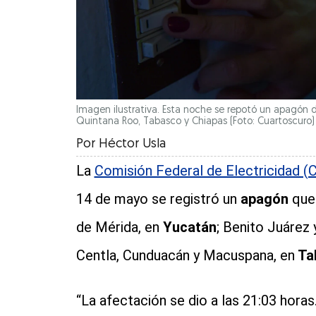
Imagen ilustrativa. Esta noche se repotó un apagón 
Quintana Roo, Tabasco y Chiapas (Foto: Cuartoscuro
Por
Héctor Usla
La
Comisión Federal de Electricidad (
14 de mayo se registró un
apagón
que 
de Mérida, en
Yucatán
; Benito Juárez 
Centla, Cunduacán y Macuspana, en
Ta
“La afectación se dio a las 21:03 hora