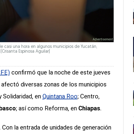
de casi una hora en algunos municipios de Yucatán,
)
(Crisanta Espinosa Aguilar)
CFE)
confirmó que la noche de este jueves
afectó diversas zonas de los municipios
y Solidaridad, en
Quintana Roo
; Centro,
basco
; así como Reforma, en
Chiapas
.
s. Con la entrada de unidades de generación