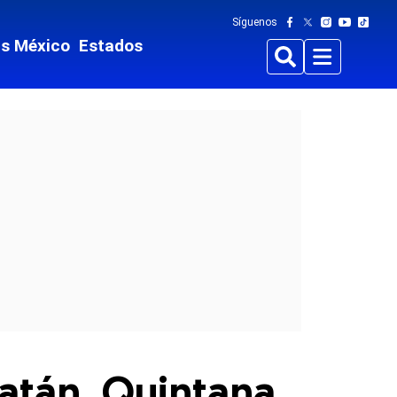
Síguenos
ts México
Estados
Buscar
Menu
atán, Quintana