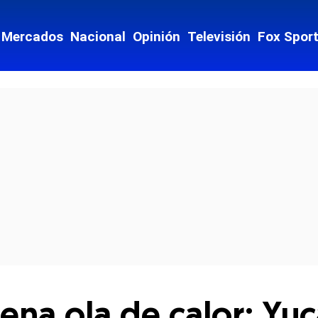
Mercados
Nacional
Opinión
Televisión
Fox Spor
cial-whatsapp
na ola de calor: Yuc