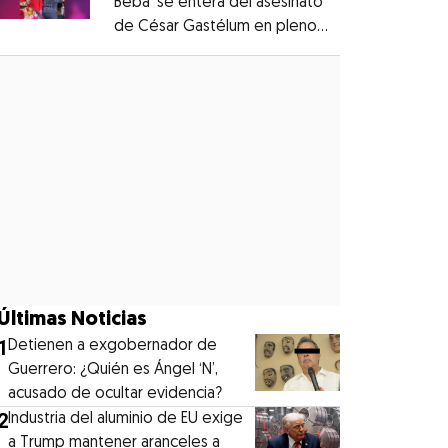
Beba’ se entera del asesinato
de César Gastélum en pleno
Opens in new window
live
Opens in new window
Últimas Noticias
1
Detienen a exgobernador de
Guerrero: ¿Quién es Ángel ‘N’,
acusado de ocultar evidencia?
2
Industria del aluminio de EU exige
a Trump mantener aranceles a