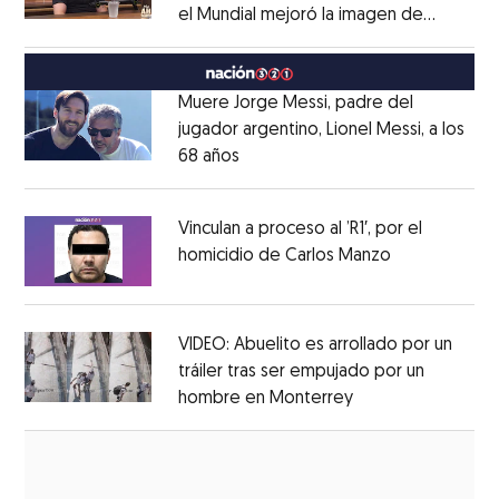
el Mundial mejoró la imagen de
Opens in new window
México
Opens in new window
Muere Jorge Messi, padre del
jugador argentino, Lionel Messi, a los
68 años
Opens in new window
Opens in new window
Vinculan a proceso al ’R1′, por el
homicidio de Carlos Manzo
Opens in ne
Opens in new window
VIDEO: Abuelito es arrollado por un
tráiler tras ser empujado por un
hombre en Monterrey
Opens in new wi
Opens in new window