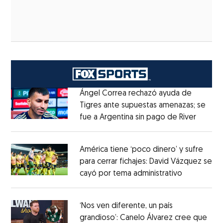
Ángel Correa rechazó ayuda de
Tigres ante supuestas amenazas; se
fue a Argentina sin pago de River
Opens 
Opens in new window
América tiene ‘poco dinero’ y sufre
para cerrar fichajes: David Vázquez se
cayó por tema administrativo
Opens in 
Opens in new window
‘Nos ven diferente, un país
grandioso’: Canelo Álvarez cree que